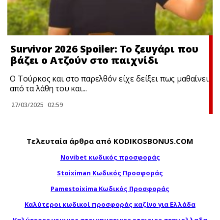
Survivor 2026 Spoiler: Το ζευγάρι που
βάζει ο Ατζούν στο παιχνίδι
Ο Τούρκος και στο παρελθόν είχε δείξει πως μαθαίνει
από τα λάθη του και...
27/03/2025
02:59
Τελευταία άρθρα από KODIKOSBONUS.COM
Novibet κωδικός προσφοράς
Stoiximan Κωδικός Προσφοράς
Pamestoixima Κωδικός Προσφοράς
Καλύτεροι κωδικοί προσφοράς καζίνο για Ελλάδα
Καλύτερες νομιμες στοιχηματικες εταιριες στην ελλαδα