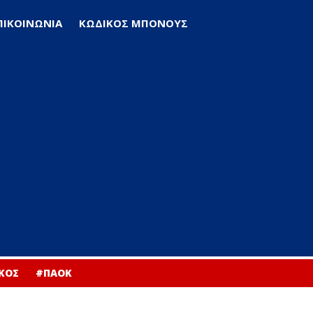
ΠΙΚΟΙΝΩΝΙΑ
ΚΩΔΙΚΟΣ ΜΠΟΝΟΥΣ
ΚΟΣ
#ΠΑΟΚ