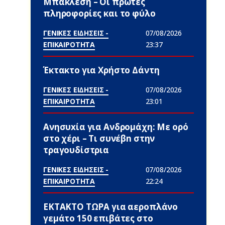
Μπακλέση – Οι πρώτες
πληροφορίες και το φύλο
ΓΕΝΙΚΕΣ ΕΙΔΗΣΕΙΣ -
07/08/2026
ΕΠΙΚΑΙΡΟΤΗΤΑ
23:37
Έκτακτο για Χρήστο Δάντη
ΓΕΝΙΚΕΣ ΕΙΔΗΣΕΙΣ -
07/08/2026
ΕΠΙΚΑΙΡΟΤΗΤΑ
23:01
Ανησυxία για Ανδρομάχη: Με ορό
στο χέρι – Τι συνέβn στην
τραγουδίστρια
ΓΕΝΙΚΕΣ ΕΙΔΗΣΕΙΣ -
07/08/2026
ΕΠΙΚΑΙΡΟΤΗΤΑ
22:24
ΕΚΤΑΚΤΟ ΤΩΡΑ για αεροπλάνο
γεμάτο 150 επιβάτες στο