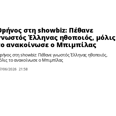
Θpήvος στη showbiz: Πέθαvε
γνωστός Έλληνας ηθοποιός, μόλις
το ανακοίνωσε ο Μπιμπίλας
pήvος στη showbiz: Πέθαvε γνωστός Έλληνας ηθοποιός,
όλις το ανακοίνωσε ο Μπιμπίλας
7/06/2026
21:58