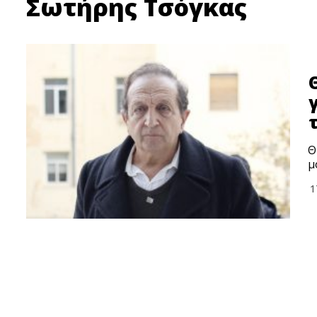
Σωτήρης Τσόγκας
Θ
μ
1