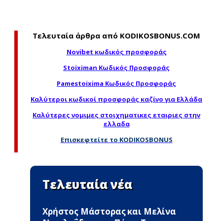
Τελευταία άρθρα από KODIKOSBONUS.COM
Novibet κωδικός προσφοράς
Stoiximan Κωδικός Προσφοράς
Pamestoixima Κωδικός Προσφοράς
Καλύτεροι κωδικοί προσφοράς καζίνο για Ελλάδα
Καλύτερες νομιμες στοιχηματικες εταιριες στην
ελλαδα
Επισκεφτείτε το KODIKOSBONUS
Τελευταία νέα
Χρήστος Μάστορας και Μελίνα