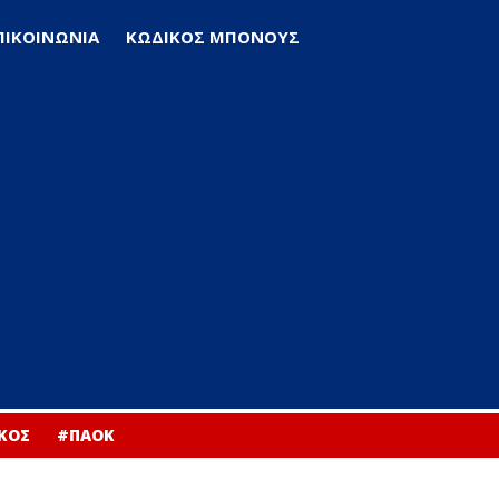
ΠΙΚΟΙΝΩΝΙΑ
ΚΩΔΙΚΟΣ ΜΠΟΝΟΥΣ
ΚΟΣ
#ΠΑΟΚ