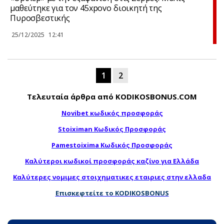
μαθεύτηκε για τον 45xpovo διοικητή της
Πυροσβεστικής
25/12/2025
12:41
1
2
Τελευταία άρθρα από KODIKOSBONUS.COM
Novibet κωδικός προσφοράς
Stoiximan Κωδικός Προσφοράς
Pamestoixima Κωδικός Προσφοράς
Καλύτεροι κωδικοί προσφοράς καζίνο για Ελλάδα
Καλύτερες νομιμες στοιχηματικες εταιριες στην ελλαδα
Επισκεφτείτε το KODIKOSBONUS