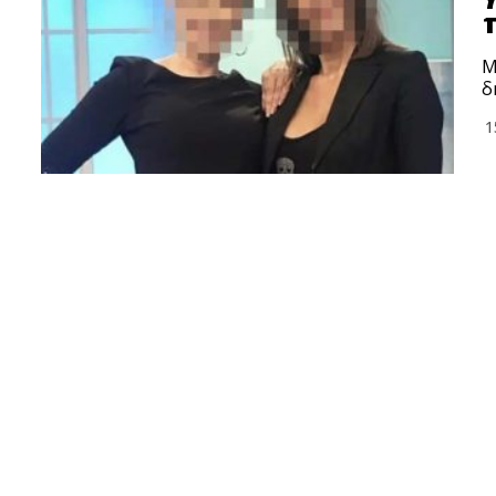
M
δ
1