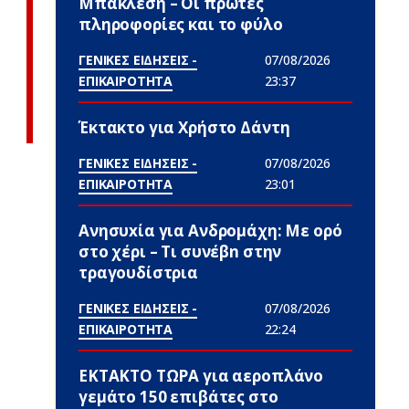
Μπακλέση – Οι πρώτες
πληροφορίες και το φύλο
ΓΕΝΙΚΕΣ ΕΙΔΗΣΕΙΣ -
07/08/2026
ΕΠΙΚΑΙΡΟΤΗΤΑ
23:37
Έκτακτο για Χρήστο Δάντη
ΓΕΝΙΚΕΣ ΕΙΔΗΣΕΙΣ -
07/08/2026
ΕΠΙΚΑΙΡΟΤΗΤΑ
23:01
Ανησυxία για Ανδρομάχη: Με ορό
στο χέρι – Τι συνέβn στην
τραγουδίστρια
ΓΕΝΙΚΕΣ ΕΙΔΗΣΕΙΣ -
07/08/2026
ΕΠΙΚΑΙΡΟΤΗΤΑ
22:24
ΕΚΤΑΚΤΟ ΤΩΡΑ για αεροπλάνο
γεμάτο 150 επιβάτες στο