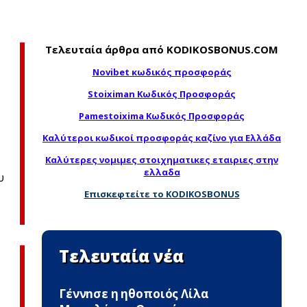
Τελευταία άρθρα από KODIKOSBONUS.COM
Novibet κωδικός προσφοράς
Stoiximan Κωδικός Προσφοράς
Pamestoixima Κωδικός Προσφοράς
Καλύτεροι κωδικοί προσφοράς καζίνο για Ελλάδα
Καλύτερες νομιμες στοιχηματικες εταιριες στην
ελλαδα
υ
Επισκεφτείτε το KODIKOSBONUS
Τελευταία νέα
Γέννnσε η ηθοποιός Λίλα