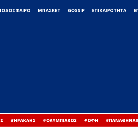
ΠΟΔΟΣΦΑΙΡΟ
ΜΠΑΣΚΕΤ
GOSSIP
ΕΠΙΚΑΙΡΟΤΗΤΑ
Ε
Σ
#ΗΡΑΚΛΗΣ
#ΟΛΥΜΠΙΑΚΟΣ
#ΟΦΗ
#ΠΑΝΑΘΗΝΑΙ