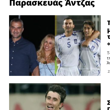
Παρασκευάς Άντζας
Τ
τ
Ά
2