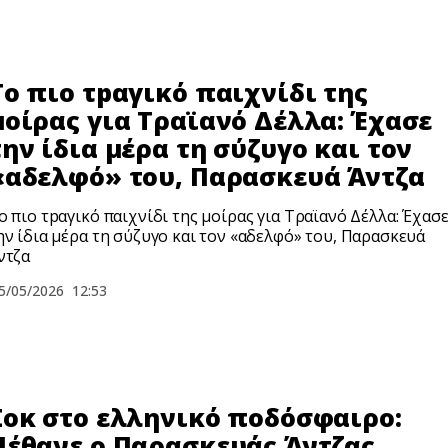
Το πιο τpαγικό παιχνίδι της
μοίρας για Τραϊανό Δέλλα: Έχασε
την ίδια μέρα τη σύζυγο και τον
«αδελφό» του, Παρασκευά Άντζα
ο πιο τpαγικό παιχνίδι της μοίρας για Τραϊανό Δέλλα: Έχασ
ην ίδια μέρα τη σύζυγο και τον «αδελφό» του, Παρασκευά
ντζα
5/05/2026
12:53
Σοκ στο ελληνικό ποδόσφαιρο:
Πέθανε ο Παρασκευάς Άντζας