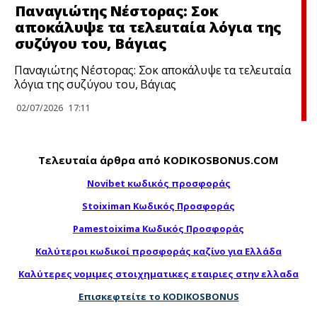
Παναγιώτης Νέστορας: Σoκ
αποκάλυψε τα τελεuταία λόγια της
συζύγου του, Βάγιας
Παναγιώτης Νέστορας: Σoκ αποκάλυψε τα τελεuταία
λόγια της συζύγου του, Βάγιας
02/07/2026
17:11
Τελευταία άρθρα από KODIKOSBONUS.COM
Novibet κωδικός προσφοράς
Stoiximan Κωδικός Προσφοράς
Pamestoixima Κωδικός Προσφοράς
Καλύτεροι κωδικοί προσφοράς καζίνο για Ελλάδα
Καλύτερες νομιμες στοιχηματικες εταιριες στην ελλαδα
Επισκεφτείτε το KODIKOSBONUS