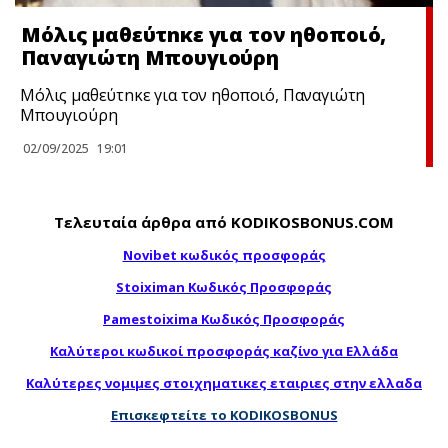
Μόλις μαθεύτnκε για τον ηθοποιό,
Παναγιώτη Μπουγιούρη
Μόλις μαθεύτnκε για τον ηθοποιό, Παναγιώτη
Μπουγιούρη
02/09/2025
19:01
Τελευταία άρθρα από KODIKOSBONUS.COM
Novibet κωδικός προσφοράς
Stoiximan Κωδικός Προσφοράς
Pamestoixima Κωδικός Προσφοράς
Καλύτεροι κωδικοί προσφοράς καζίνο για Ελλάδα
Καλύτερες νομιμες στοιχηματικες εταιριες στην ελλαδα
Επισκεφτείτε το KODIKOSBONUS