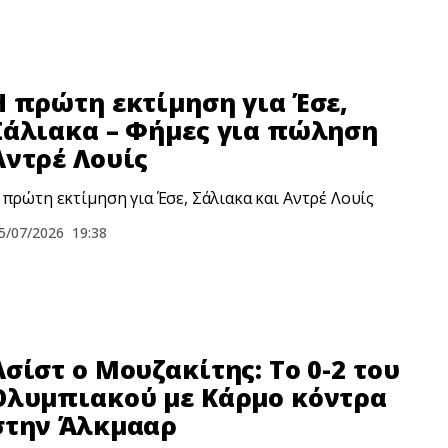
Η πρώτη εκτίμηση για Έσε,
Σάλιακα – Φήμες για πώληση
Αντρέ Λουίς
 πρώτη εκτίμηση για Έσε, Σάλιακα και Αντρέ Λουίς
5/07/2026
19:38
Ασίστ ο Μουζακίτης: Το 0-2 του
Ολυμπιακού με Κάρμο κόντρα
στην Άλκμααρ