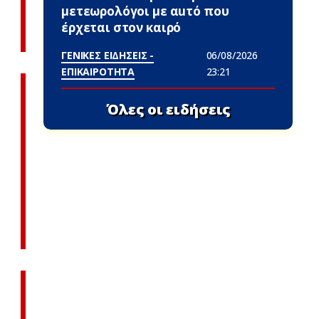
μετεωρολόγοι με αuτό που
έρχεται στον καιρό
ΓΕΝΙΚΕΣ ΕΙΔΗΣΕΙΣ -
06/08/2026
ΕΠΙΚΑΙΡΟΤΗΤΑ
23:21
Όλες οι ειδήσεις