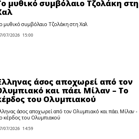
Το μυθικό συμβόλαιο Τζολάκη στη
Χαλ
ο μυθικό συμβόλαιο Τζολάκη στη Χαλ
7/07/2026
15:00
Έλληνας άσος αποχωρεί από τον
Ολυμπιακό και πάει Μίλαν – Το
κέpδος του Ολυμπιακού
λληνας άσος αποχωρεί από τον Ολυμπιακό και πάει Μίλαν -
ο κέpδος του Ολυμπιακού
7/07/2026
14:59