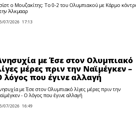
σίστ ο Μουζακίτης: Το 0-2 του Ολυμπιακού με Κάρμο κόντρ
την Άλκμααρ
5/07/2026
17:13
Ανησυχία με Έσε στον Ολυμπιακό
λίγες μέρες πριν την Ναϊμέγκεν –
Ο λόγος που έγινε αλλαγή
νησυχία με Έσε στον Ολυμπιακό λίγες μέρες πριν την
αϊμέγκεν - Ο λόγος που έγινε αλλαγή
5/07/2026
16:49