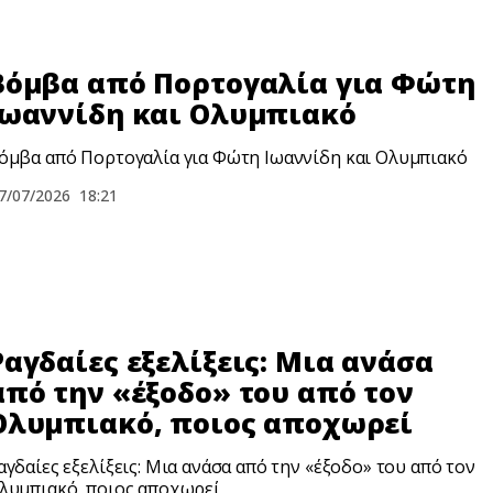
Βόμβα από Πορτογαλία για Φώτη
Ιωαννίδη και Ολυμπιακό
όμβα από Πορτογαλία για Φώτη Ιωαννίδη και Ολυμπιακό
7/07/2026
18:21
Ραγδαίες εξελίξεις: Μια ανάσα
από την «έξοδο» του από τον
Ολυμπιακό, ποιος αποχωρεί
αγδαίες εξελίξεις: Μια ανάσα από την «έξοδο» του από τον
λυμπιακό, ποιος αποχωρεί