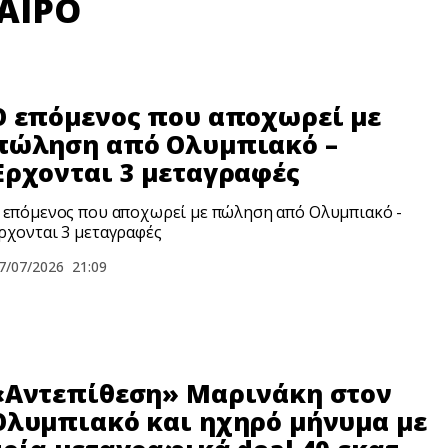
ΑΙΡΟ
Ο επόμενος που αποχωρεί με
πώληση από Ολυμπιακό –
Έρχονται 3 μεταγραφές
 επόμενος που αποχωρεί με πώληση από Ολυμπιακό -
ρχονται 3 μεταγραφές
7/07/2026
21:09
«Αντεπίθεση» Μαρινάκη στον
Ολυμπιακό και ηχηρό μήνυμα με