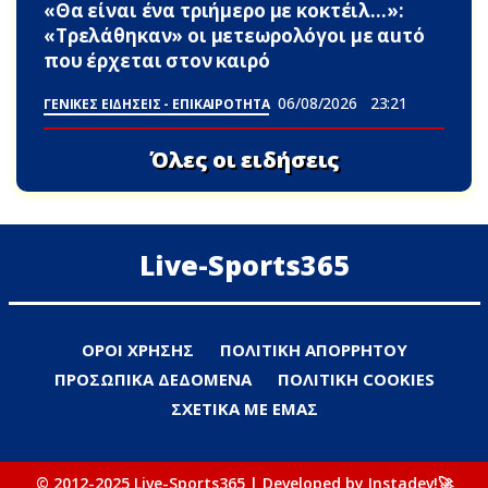
«Θα είναι ένα τριήμερο με κοκτέιλ…»:
«Τρελάθηκαν» οι μετεωρολόγοι με αuτό
που έρχεται στον καιρό
06/08/2026
23:21
ΓΕΝΙΚΕΣ ΕΙΔΗΣΕΙΣ - ΕΠΙΚΑΙΡΟΤΗΤΑ
Όλες οι ειδήσεις
Live-Sports365
ΟΡΟΙ ΧΡΗΣΗΣ
ΠΟΛΙΤΙΚΗ ΑΠΟΡΡΗΤΟΥ
ΠΡΟΣΩΠΙΚΑ ΔΕΔΟΜΕΝΑ
ΠΟΛΙΤΙΚΗ COOKIES
ΣΧΕΤΙΚΑ ΜΕ ΕΜΑΣ
© 2012-2025 Live-Sports365 | Developed by Instadev!🚀