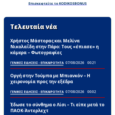
Επισκεφτείτε το KODIKOSBONUS
Τελευταία νέα
Χρήστος Μάστορας και Μελίνα
Νικολαΐδη στην Πάρο: Τους «έπιασε» η
κάμερα – Φωτογραφίες
07/08/2026
00:21
ΓΕΝΙΚΕΣ ΕΙΔΗΣΕΙΣ - ΕΠΙΚΑΙΡΟΤΗΤΑ
Οργή στην Τούμπα με Μπιανκόν – Η
χειρονομία προς την εξέδρα
07/08/2026
00:02
ΓΕΝΙΚΕΣ ΕΙΔΗΣΕΙΣ - ΕΠΙΚΑΙΡΟΤΗΤΑ
Έδωσε το σύνθημα ο Λίσι – Τι είπε μετά το
ΠΑΟΚ-Άντερλεχτ