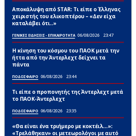
Αποκάλυψη από STAR: Τι είπε ο Έλληνας
χειριστής του ελικοπτέρου – «Δεν είχα
καταλάβει ότι..»
06/08/2026
23:47
ΓΕΝΙΚΕΣ ΕΙΔΗΣΕΙΣ - ΕΠΙΚΑΙΡΟΤΗΤΑ
Η κίνηση του κόσμου του ΠΑΟΚ μετά την
ήττα από την Άντερλεχτ δείχνει τα
πάντα
06/08/2026
23:44
ΠΟΔΟΣΦΑΙΡΟ
Τι είπε ο προπονητής της Άντερλεχτ μετά
το ΠΑΟΚ-Άντερλεχτ
06/08/2026
23:35
ΠΟΔΟΣΦΑΙΡΟ
«Θα είναι ένα τριήμερο με κοκτέιλ…»:
«Τρελάθηκαν» οι μετεωρολόγοι με αuτό