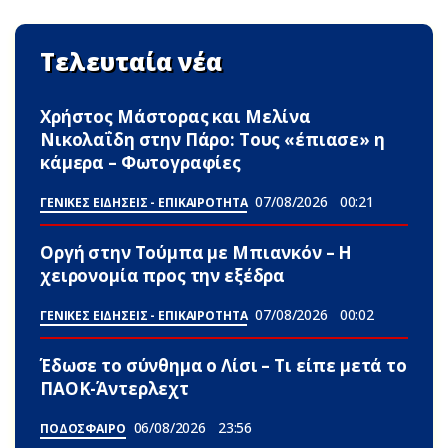
Τελευταία νέα
Χρήστος Μάστορας και Μελίνα
Νικολαΐδη στην Πάρο: Τους «έπιασε» η
κάμερα – Φωτογραφίες
07/08/2026
00:21
ΓΕΝΙΚΕΣ ΕΙΔΗΣΕΙΣ - ΕΠΙΚΑΙΡΟΤΗΤΑ
Οργή στην Τούμπα με Μπιανκόν – Η
χειρονομία προς την εξέδρα
07/08/2026
00:02
ΓΕΝΙΚΕΣ ΕΙΔΗΣΕΙΣ - ΕΠΙΚΑΙΡΟΤΗΤΑ
Έδωσε το σύνθημα ο Λίσι – Τι είπε μετά το
ΠΑΟΚ-Άντερλεχτ
06/08/2026
23:56
ΠΟΔΟΣΦΑΙΡΟ