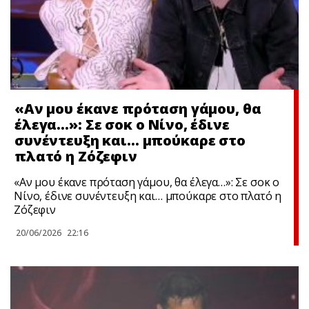
«Αν μου έκανε πρόταση γάμου, θα
έλεγα…»: Σε σoκ ο Νίνο, έδινε
συνέντευξη και… μπούκαρε στο
πλατό η Ζόζεφιν
«Αν μου έκανε πρόταση γάμου, θα έλεγα…»: Σε σoκ ο
Νίνο, έδινε συνέντευξη και… μπούκαρε στο πλατό η
Ζόζεφιν
20/06/2026
22:16