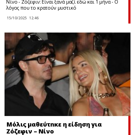
Νίνο - Ζόζεφιν: Είναι ξανά μαζί εδώ και 1 μήνα - Ο
λόγος που το κρατούν μυστικό
15/10/2025
12:46
Μόλις μαθεύτnκε η είδηση για
Ζόζεφιν – Νίνο