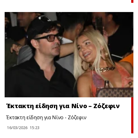
Έκτακτη είδηση για Νίνο – Ζόζεφιν
Έκτακτη είδηση για Νίνο - Ζόζεφιν
16/03/2026
15:23