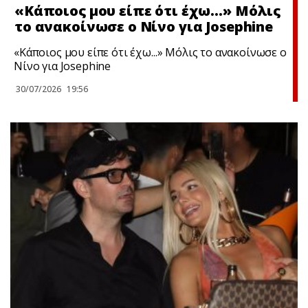
«Κάποιος μου είπε ότι έχω…» Μόλις
το ανακοίνωσε ο Νίνο για Josephine
«Κάποιος μου είπε ότι έχω...» Μόλις το ανακοίνωσε ο
Νίνο για Josephine
30/07/2026
19:56