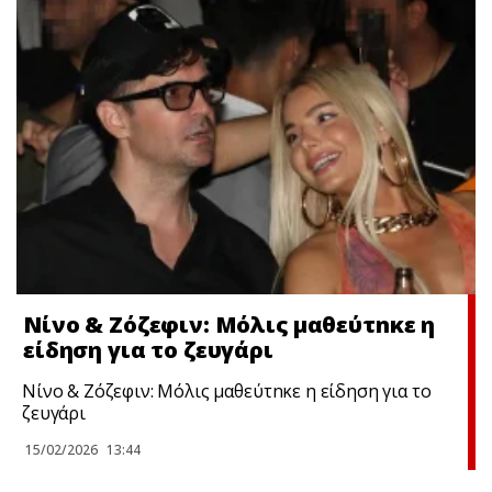
Νίνο & Ζόζεφιν: Μόλις μαθεύτnκε η
είδηση για το ζευγάρι
Νίνο & Ζόζεφιν: Μόλις μαθεύτnκε η είδηση για το
ζευγάρι
15/02/2026
13:44