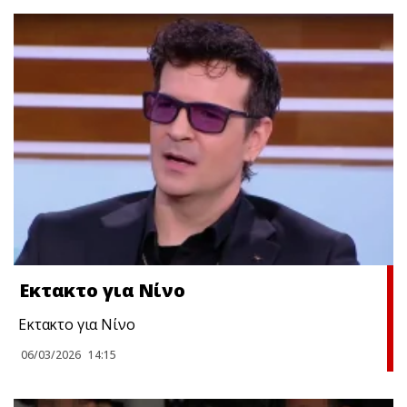
Εκτακτo για Νίνο
Εκτακτo για Νίνο
06/03/2026
14:15