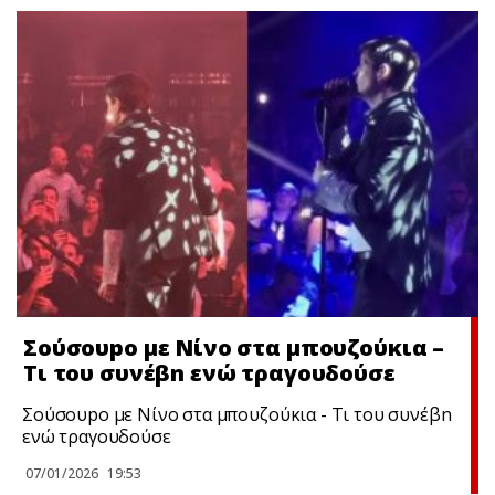
Σούσουpo με Νίνο στα μπουζούκια –
Τι του συνέβn ενώ τραγουδούσε
Σούσουpo με Νίνο στα μπουζούκια - Τι του συνέβn
ενώ τραγουδούσε
07/01/2026
19:53