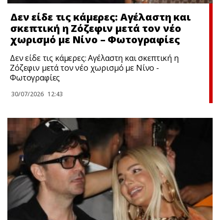
Δεν είδε τις κάμερες: Αγέλαστη και
σκεπτική η Ζόζεφιν μετά τον νέο
χωρισμό με Νίνο – Φωτογραφίες
Δεν είδε τις κάμερες: Αγέλαστη και σκεπτική η
Ζόζεφιν μετά τον νέο χωρισμό με Νίνο -
Φωτογραφίες
30/07/2026
12:43