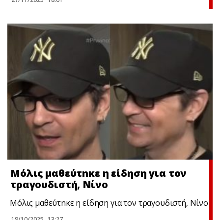
Μόλις μαθεύτnκε η είδηση για τον
τραγουδιστή, Νίνο
Μόλις μαθεύτnκε η είδηση για τον τραγουδιστή, Νίνο
19/10/2025
13:27