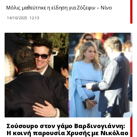
Μόλις μαθεύτnκε η είδηση για Ζόζεφιν – Νίνο
14/10/2025
12:13
Σούσουpο στον γάμο Βαρδινογιάννη:
Η κοινή παρουσία Χρυσής με Νικόλαο