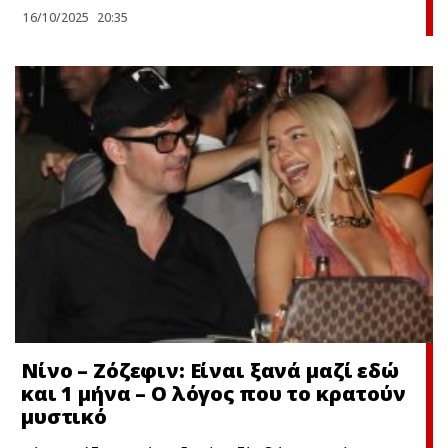
16/10/2025
20:35
Νίνο – Ζόζεφιν: Είναι ξανά μαζί εδώ
και 1 μήνα – Ο λόγος που το κρατούν
μυστικό