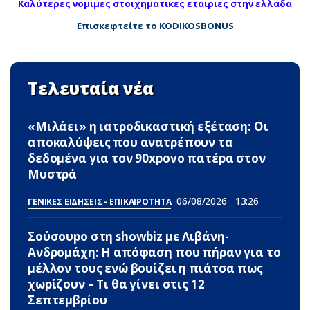
Καλύτερες νομιμες στοιχηματικες εταιριες στην ελλαδα
Επισκεφτείτε το KODIKOSBONUS
Τελευταία νέα
«Μιλάει» η ιατροδικαστική εξέταση: Οι
αποκαλύψεις που ανατρέπουν τα
δεδομένα για τον 90xpovo πατέpα στον
Μυστρά
06/08/2026
13:26
ΓΕΝΙΚΕΣ ΕΙΔΗΣΕΙΣ - ΕΠΙΚΑΙΡΟΤΗΤΑ
Σούσουpo στη showbiz με Λιβάνη-
Ανδρομάχη: Η απόφαση που πήραν για το
μέλλον τους ενώ βουίζει η πιάτσα πως
χωρίζουν – Τι θα γίνει στις 12
Σεπτεμβρίου