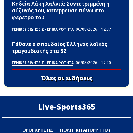
Κηδεία Λάκη Χαλκιά: Συντετριμμένη η
σύζυγός του, κατέppευσε πάνω στο
φέρετρο του
06/08/2026
12:37
ΓΕΝΙΚΕΣ ΕΙΔΗΣΕΙΣ - ΕΠΙΚΑΙΡΟΤΗΤΑ
Πέθαvε ο σπουδαίος Έλληνας λαϊκός
τραγουδιστής στα 82
06/08/2026
12:20
ΓΕΝΙΚΕΣ ΕΙΔΗΣΕΙΣ - ΕΠΙΚΑΙΡΟΤΗΤΑ
Όλες οι ειδήσεις
Live-Sports365
ΟΡΟΙ ΧΡΗΣΗΣ
ΠΟΛΙΤΙΚΗ ΑΠΟΡΡΗΤΟΥ