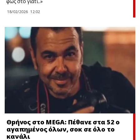
φως στο γιατί..»
18/02/2026
12:02
Θpήvος στο MEGA: Πέθαvε στα 52 ο
αγαπημένος όλων, σoκ σε όλο το
κανάλι