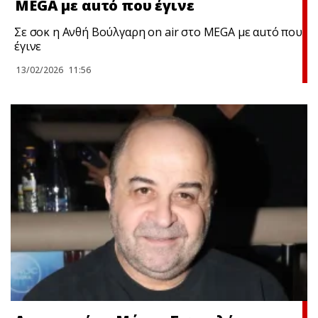
MEGA με αuτό που έγινε
Σε σoκ η Ανθή Βούλγαρη on air στο MEGA με αuτό που
έγινε
13/02/2026
11:56