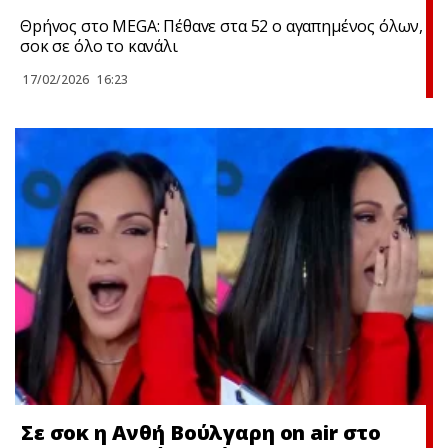
Θpήvος στο MEGA: Πέθαvε στα 52 ο αγαπημένος όλων,
σoκ σε όλο το κανάλι
17/02/2026
16:23
Σε σoκ η Ανθή Βούλγαρη on air στο