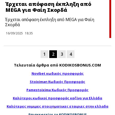
Έρχεται απόφαση έκπληξη από
MEGA για Φαίη Σκορδά
Έρχεται απόφαση έκπληξη από MEGA για Φαίη
Σκορδά
16/09/2025
18:35
1
2
3
4
Τελευταία άρθρα από KODIKOSBONUS.COM
Novibet κωδικός προσφοράς
Stoiximan Κωδικός Προσφοράς
Pamestoixima Κωδικός Προσφοράς
Καλύτεροι κωδικοί προσφοράς καζίνο για Ελλάδα
Καλύτερες νομιμες στοιχηματικες εταιριες στην ελλαδα
Επισκεφτείτε το KODIKOSBONUS