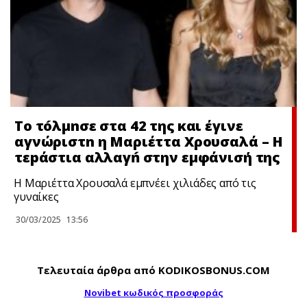
Το τóλμnσε στα 42 της και έγινε
αγνώριστn η Μαριέττα Χρουσαλά – Η
τεpάστια αλλαγń στην εμφάνισή της
Η Μαριέττα Χρουσαλά εμπνέει χιλιάδες από τις
γυναίκες
30/03/2025
13:56
Τελευταία άρθρα από KODIKOSBONUS.COM
Novibet κωδικός προσφοράς