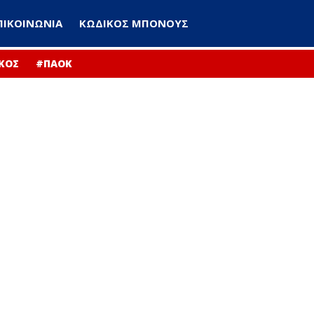
ΠΙΚΟΙΝΩΝΙΑ
ΚΩΔΙΚΟΣ ΜΠΟΝΟΥΣ
ΚΟΣ
#ΠΑΟΚ