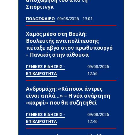
Σπόρτινγκ
ΠΟΔΟΣΦΑΙΡΟ
09/08/2026
13:01
Χαμός μέσα στη Βουλή:
Βουλευτής αντιπολίτευσης
πέταξε αβγά στον πρωθυπουργό
– Πανικός στην αίθουσα
ΓΕΝΙΚΕΣ ΕΙΔΗΣΕΙΣ -
09/08/2026
ΕΠΙΚΑΙΡΟΤΗΤΑ
12:56
Ανδρομάχη: «Κάποιοι άντρες
είναι απλά…» – Η νέα ανάρτηση
«καρφί» που θα συζητηθεί
ΓΕΝΙΚΕΣ ΕΙΔΗΣΕΙΣ -
09/08/2026
ΕΠΙΚΑΙΡΟΤΗΤΑ
12:46