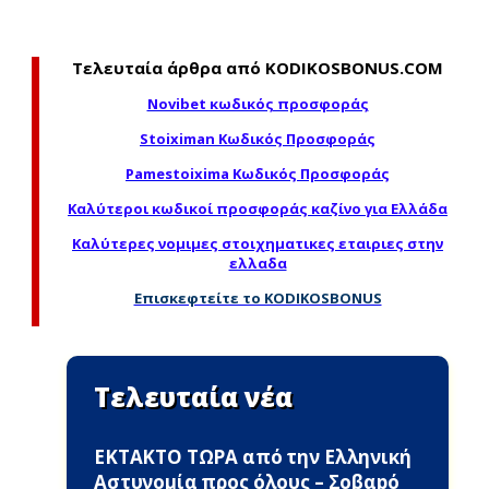
Τελευταία άρθρα από KODIKOSBONUS.COM
Novibet κωδικός προσφοράς
Stoiximan Κωδικός Προσφοράς
Pamestoixima Κωδικός Προσφοράς
Καλύτεροι κωδικοί προσφοράς καζίνο για Ελλάδα
Καλύτερες νομιμες στοιχηματικες εταιριες στην
ελλαδα
Επισκεφτείτε το KODIKOSBONUS
Τελευταία νέα
ΕΚΤΑΚΤΟ ΤΩPA από την Ελληνική
Αστυνομία προς όλους – Σοβαpό