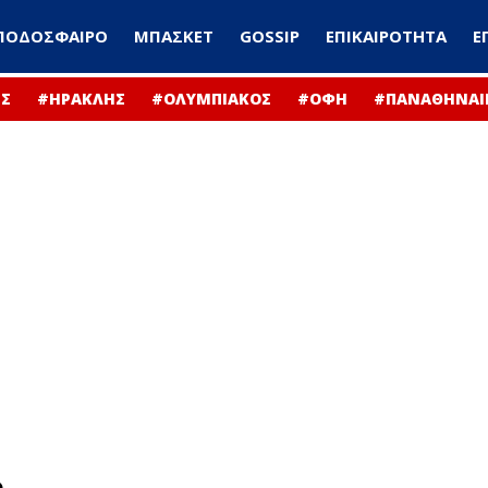
ΠΟΔΟΣΦΑΙΡΟ
ΜΠΑΣΚΕΤ
GOSSIP
ΕΠΙΚΑΙΡΟΤΗΤΑ
Ε
Σ
#ΗΡΑΚΛΗΣ
#ΟΛΥΜΠΙΑΚΟΣ
#ΟΦΗ
#ΠΑΝΑΘΗΝΑΙ