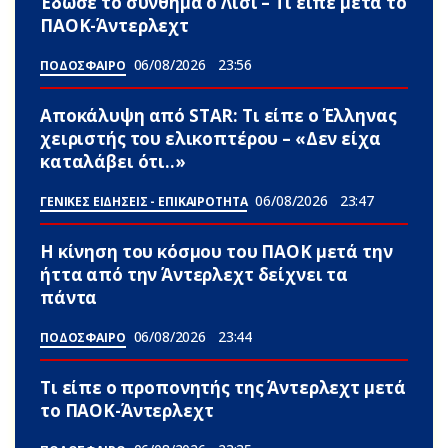
Έδωσε το σύνθημα ο Λίσι – Τι είπε μετά το
ΠΑΟΚ-Άντερλεχτ
06/08/2026
23:56
ΠΟΔΟΣΦΑΙΡΟ
Αποκάλυψη από STAR: Τι είπε ο Έλληνας
χειριστής του ελικοπτέρου – «Δεν είχα
καταλάβει ότι..»
06/08/2026
23:47
ΓΕΝΙΚΕΣ ΕΙΔΗΣΕΙΣ - ΕΠΙΚΑΙΡΟΤΗΤΑ
Η κίνηση του κόσμου του ΠΑΟΚ μετά την
ήττα από την Άντερλεχτ δείχνει τα
πάντα
06/08/2026
23:44
ΠΟΔΟΣΦΑΙΡΟ
Τι είπε ο προπονητής της Άντερλεχτ μετά
το ΠΑΟΚ-Άντερλεχτ