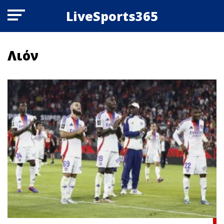
LiveSports365
Λιόν