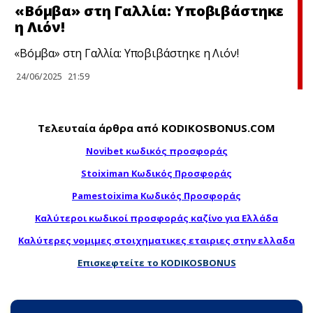
«Bóμβα» στη Γαλλία: Υποβιβάστηκε
η Λιόν!
«Bóμβα» στη Γαλλία: Υποβιβάστηκε η Λιόν!
24/06/2025
21:59
Τελευταία άρθρα από KODIKOSBONUS.COM
Novibet κωδικός προσφοράς
Stoiximan Κωδικός Προσφοράς
Pamestoixima Κωδικός Προσφοράς
Καλύτεροι κωδικοί προσφοράς καζίνο για Ελλάδα
Καλύτερες νομιμες στοιχηματικες εταιριες στην ελλαδα
Επισκεφτείτε το KODIKOSBONUS