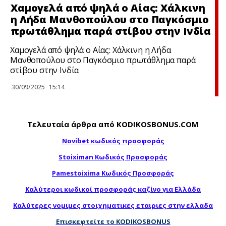
Χαμογελά από ψηλά ο Αίας: Χάλκινη
η Λήδα Μανθοπούλου στο Παγκόσμιο
πρωτάθλημα παρά στίβου στην Ινδία
Χαμογελά από ψηλά ο Αίας: Χάλκινη η Λήδα
Μανθοπούλου στο Παγκόσμιο πρωτάθλημα παρά
στίβου στην Ινδία
30/09/2025
15:14
Τελευταία άρθρα από KODIKOSBONUS.COM
Novibet κωδικός προσφοράς
Stoiximan Κωδικός Προσφοράς
Pamestoixima Κωδικός Προσφοράς
Καλύτεροι κωδικοί προσφοράς καζίνο για Ελλάδα
Καλύτερες νομιμες στοιχηματικες εταιριες στην ελλαδα
Επισκεφτείτε το KODIKOSBONUS