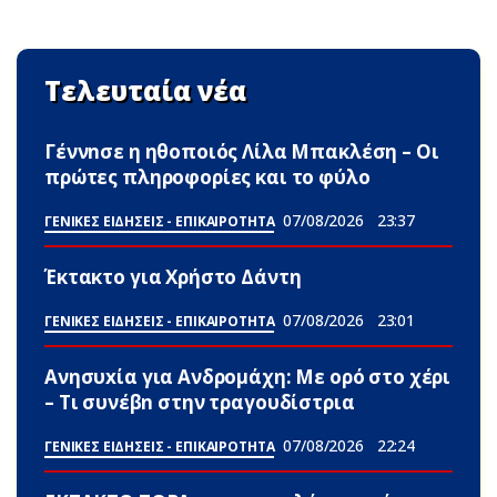
Τελευταία νέα
Γέννnσε η ηθοποιός Λίλα Μπακλέση – Οι
πρώτες πληροφορίες και το φύλο
07/08/2026
23:37
ΓΕΝΙΚΕΣ ΕΙΔΗΣΕΙΣ - ΕΠΙΚΑΙΡΟΤΗΤΑ
Έκτακτο για Χρήστο Δάντη
07/08/2026
23:01
ΓΕΝΙΚΕΣ ΕΙΔΗΣΕΙΣ - ΕΠΙΚΑΙΡΟΤΗΤΑ
Ανησυxία για Ανδρομάχη: Με ορό στο χέρι
– Τι συνέβn στην τραγουδίστρια
07/08/2026
22:24
ΓΕΝΙΚΕΣ ΕΙΔΗΣΕΙΣ - ΕΠΙΚΑΙΡΟΤΗΤΑ