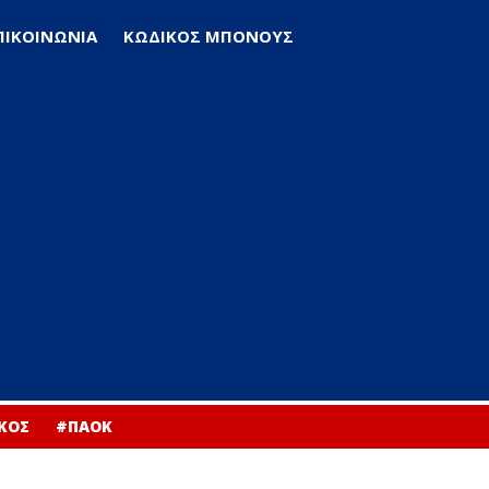
ΠΙΚΟΙΝΩΝΙΑ
ΚΩΔΙΚΟΣ ΜΠΟΝΟΥΣ
ΚΟΣ
#ΠΑΟΚ