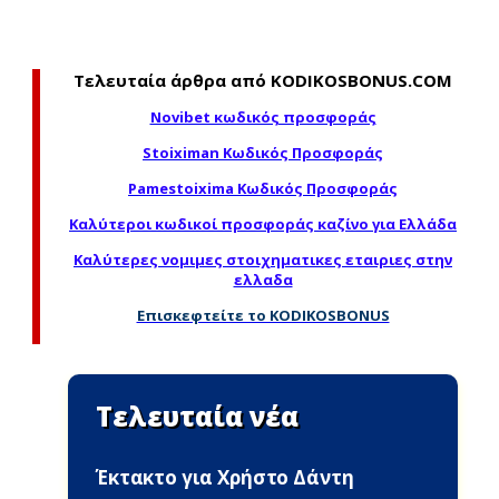
Τελευταία άρθρα από KODIKOSBONUS.COM
Novibet κωδικός προσφοράς
Stoiximan Κωδικός Προσφοράς
Pamestoixima Κωδικός Προσφοράς
Καλύτεροι κωδικοί προσφοράς καζίνο για Ελλάδα
Καλύτερες νομιμες στοιχηματικες εταιριες στην
ελλαδα
Επισκεφτείτε το KODIKOSBONUS
Τελευταία νέα
Έκτακτο για Χρήστο Δάντη