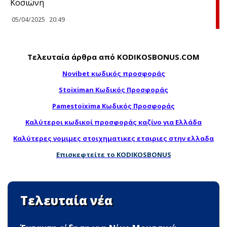
Κοσιώνη
05/04/2025
20:49
Τελευταία άρθρα από KODIKOSBONUS.COM
Novibet κωδικός προσφοράς
Stoiximan Κωδικός Προσφοράς
Pamestoixima Κωδικός Προσφοράς
Καλύτεροι κωδικοί προσφοράς καζίνο για Ελλάδα
Καλύτερες νομιμες στοιχηματικες εταιριες στην ελλαδα
Επισκεφτείτε το KODIKOSBONUS
Τελευταία νέα