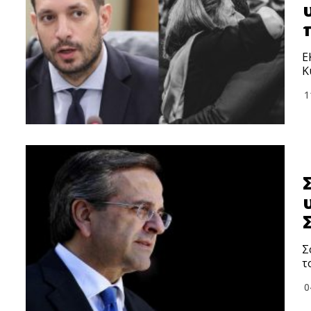
Ε
Κ
1
Σ
τ
0