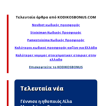
Τελευταία άρθρα από KODIKOSBONUS.COM
Novibet κωδικός προσφοράς
Stoiximan Κωδικός Προσφοράς
Pamestoixima Κωδικός Προσφοράς
Καλύτεροι κωδικοί προσφοράς καζίνο για Ελλάδα
Καλύτερες νομιμες στοιχηματικες εταιριες στην
ελλαδα
Επισκεφτείτε το KODIKOSBONUS
Τελευταία νέα
Γέννnσε η ηθοποιός Λίλα