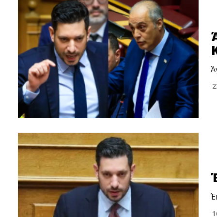
Ά
2
Έ
1