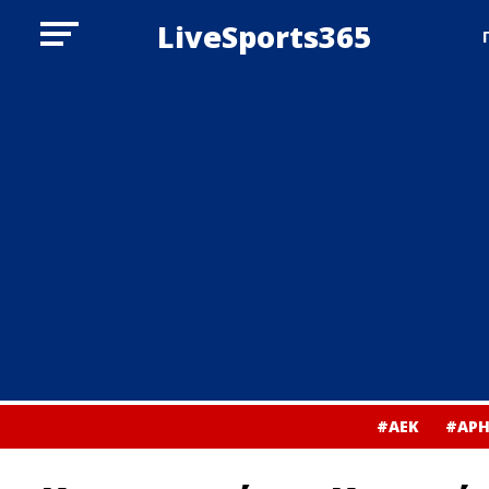
LiveSports365
#ΑΕΚ
#ΑΡΗ