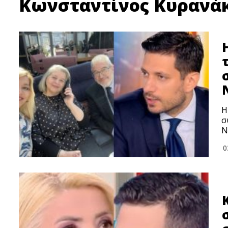
Κωνσταντίνος Κυρανά
Η
σ
Ν
0