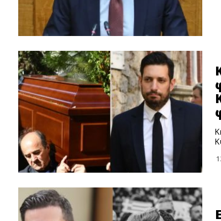
Κ
Κ
1