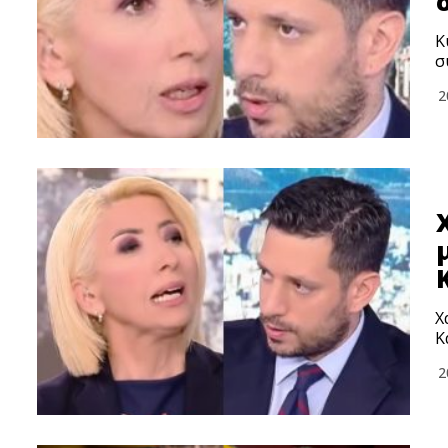
Κ
σ
2
Χ
Κ
2