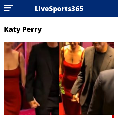
LiveSports365
Katy Perry