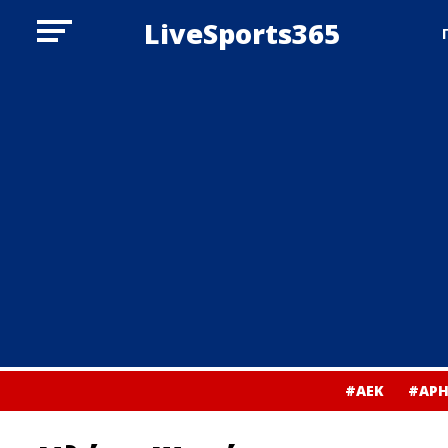
LiveSports365
#ΑΕΚ
#ΑΡΗ