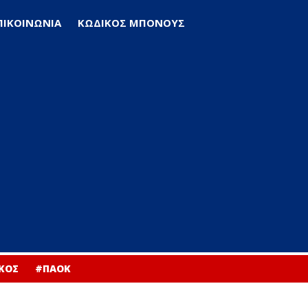
ΠΙΚΟΙΝΩΝΙΑ
ΚΩΔΙΚΟΣ ΜΠΟΝΟΥΣ
ΚΟΣ
#ΠΑΟΚ