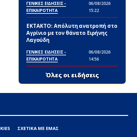
ΓΕΝΙΚΕΣ ΕΙΔΗΣΕΙΣ -
06/08/2026
ΕΠΙΚΑΙΡΟΤΗΤΑ
15:22
EKTAKTO: Απόλυτη ανατροπή στο
Αγρίνιο με τον θάνατο Ειρήνης
Λαγούδη
ΓΕΝΙΚΕΣ ΕΙΔΗΣΕΙΣ -
06/08/2026
ΕΠΙΚΑΙΡΟΤΗΤΑ
14:56
Όλες οι ειδήσεις
KIES
ΣΧΕΤΙΚΑ ΜΕ ΕΜΑΣ