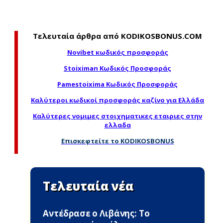
Τελευταία άρθρα από KODIKOSBONUS.COM
Novibet κωδικός προσφοράς
Stoiximan Κωδικός Προσφοράς
Pamestoixima Κωδικός Προσφοράς
Καλύτεροι κωδικοί προσφοράς καζίνο για Ελλάδα
Καλύτερες νομιμες στοιχηματικες εταιριες στην
ελλαδα
Επισκεφτείτε το KODIKOSBONUS
Τελευταία νέα
Αντέδρασε ο Λιβάνης: To