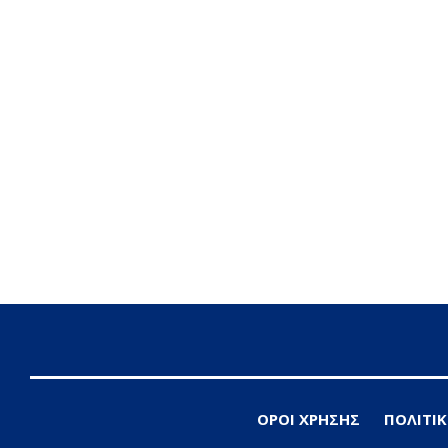
ΟΡΟΙ ΧΡΗΣΗΣ
ΠΟΛΙΤΙ