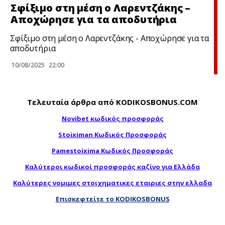
Σφίξιμο στη μέση ο Λαρεντζάκης –
Αποχώρησε για τα αποδυτήρια
Σφίξιμο στη μέση ο Λαρεντζάκης - Αποχώρησε για τα
αποδυτήρια
10/08/2025
22:00
Τελευταία άρθρα από KODIKOSBONUS.COM
Novibet κωδικός προσφοράς
Stoiximan Κωδικός Προσφοράς
Pamestoixima Κωδικός Προσφοράς
Καλύτεροι κωδικοί προσφοράς καζίνο για Ελλάδα
Καλύτερες νομιμες στοιχηματικες εταιριες στην ελλαδα
Επισκεφτείτε το KODIKOSBONUS