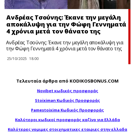
Ανδρέας Τσούνης: Έκανε την μεγάλη
αποκάλυψη για την Φώφη Γεννηματά
4 χρόνια μετά τον θάνατο της
Ανδρέας Τσούνης: Έκανε την μεγάλη αποκάλυψη για
την Φώφη Γεννηματά 4 χρόνια μετά τον θάνατο της
25/10/2025
18:00
Τελευταία άρθρα από KODIKOSBONUS.COM
Novibet κωδικός προσφοράς
Stoiximan Κωδικός Προσφοράς
Pamestoixima Κωδικός Προσφοράς
Καλύτεροι κωδικοί προσφοράς καζίνο για Ελλάδα
Καλύτερες νομιμες στοιχηματικες εταιριες στην ελλαδα