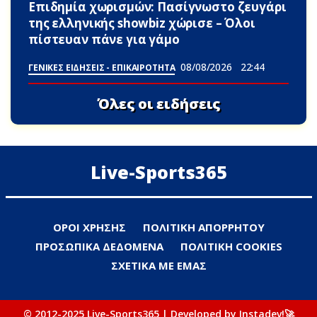
Επιδημία χωρισμών: Πασίγνωστο ζευγάρι
της ελληνικής showbiz χώρισε – Όλοι
πίστευαν πάνε για γάμο
08/08/2026
22:44
ΓΕΝΙΚΕΣ ΕΙΔΗΣΕΙΣ - ΕΠΙΚΑΙΡΟΤΗΤΑ
Όλες οι ειδήσεις
Live-Sports365
ΟΡΟΙ ΧΡΗΣΗΣ
ΠΟΛΙΤΙΚΗ ΑΠΟΡΡΗΤΟΥ
ΠΡΟΣΩΠΙΚΑ ΔΕΔΟΜΕΝΑ
ΠΟΛΙΤΙΚΗ COOKIES
ΣΧΕΤΙΚΑ ΜΕ ΕΜΑΣ
© 2012-2025 Live-Sports365 | Developed by Instadev!🚀