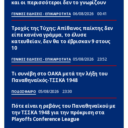
και οι περισσότεροι δεν το γνωρίζουν
06/08/2026
00:41
ΓΕΝΙΚΕΣ ΕΙΔΗΣΕΙΣ - ΕΠΙΚΑΙΡΟΤΗΤΑ
Τροχός της Τύχης: Απίθανος παίκτης δεν
είπε κανένα γράμμα, το έλυσε
κατευθείαν, δεν θα το έβρισκαν 9 στους
10
05/08/2026
23:52
ΓΕΝΙΚΕΣ ΕΙΔΗΣΕΙΣ - ΕΠΙΚΑΙΡΟΤΗΤΑ
Τι συνέβη στο ΟΑΚΑ μετά την λήξη του
Παναθηναϊκός-ΤΣΣΚΑ 1948
05/08/2026
23:30
ΠΟΔΟΣΦΑΙΡΟ
Πότε είναι η ρεβάνς του Παναθηναϊκού με
την ΤΣΣΚΑ 1948 για την πρόκριση στα
Playoffs Conference League