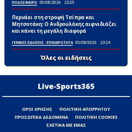
05/08/2026
23:25
ΠΟΔΟΣΦΑΙΡΟ
Περνάει στη στροφή Τσίπρα και
Μητσοτάκη: Ο Ανδρουλάκης αιφνιδιάζει
και κάνει τη μεγάλη διαφορά
05/08/2026
23:24
ΓΕΝΙΚΕΣ ΕΙΔΗΣΕΙΣ - ΕΠΙΚΑΙΡΟΤΗΤΑ
Όλες οι ειδήσεις
Live-Sports365
ΟΡΟΙ ΧΡΗΣΗΣ
ΠΟΛΙΤΙΚΗ ΑΠΟΡΡΗΤΟΥ
ΠΡΟΣΩΠΙΚΑ ΔΕΔΟΜΕΝΑ
ΠΟΛΙΤΙΚΗ COOKIES
ΣΧΕΤΙΚΑ ΜΕ ΕΜΑΣ