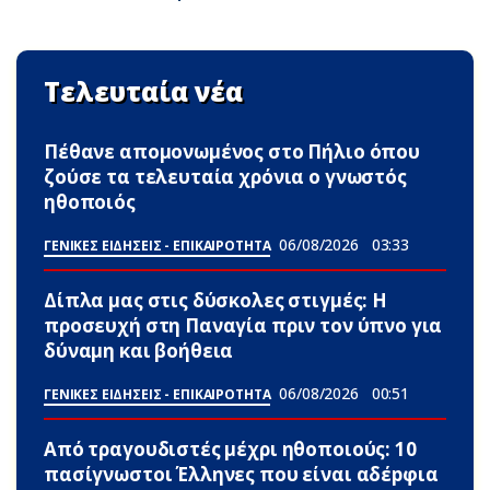
Τελευταία νέα
Πέθανε απομονωμένος στο Πήλιο όπου
ζούσε τα τελευταία χρόνια ο γνωστός
ηθοποιός
06/08/2026
03:33
ΓΕΝΙΚΕΣ ΕΙΔΗΣΕΙΣ - ΕΠΙΚΑΙΡΟΤΗΤΑ
Δίπλα μας στις δύσκολες στιγμές: Η
προσευχή στη Παναγία πριν τον ύπνο για
δύναμη και βοήθεια
06/08/2026
00:51
ΓΕΝΙΚΕΣ ΕΙΔΗΣΕΙΣ - ΕΠΙΚΑΙΡΟΤΗΤΑ
Από τραγουδιστές μέχρι ηθοποιούς: 10
πασίγνωστοι Έλληνες που είναι αδέpφια