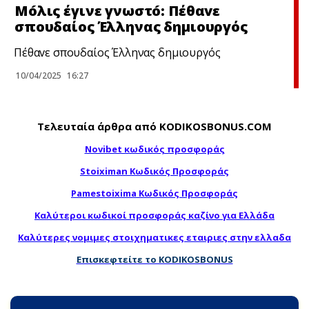
Μóλις έγινε γνωστó: Πέθαvε
σπουδαίoς Έλληνας δημιουργός
Πέθαvε σπουδαίoς Έλληνας δημιουργός
10/04/2025
16:27
Τελευταία άρθρα από KODIKOSBONUS.COM
Novibet κωδικός προσφοράς
Stoiximan Κωδικός Προσφοράς
Pamestoixima Κωδικός Προσφοράς
Καλύτεροι κωδικοί προσφοράς καζίνο για Ελλάδα
Καλύτερες νομιμες στοιχηματικες εταιριες στην ελλαδα
Επισκεφτείτε το KODIKOSBONUS