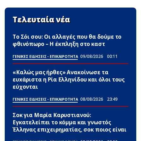
Τελευταία νέα
Το Σόι σου: Οι αλλαγές που θα δούμε το
φθινόπωρο – Η έκπληξη στο καστ
09/08/2026
00:11
ΓΕΝΙΚΕΣ ΕΙΔΗΣΕΙΣ - ΕΠΙΚΑΙΡΟΤΗΤΑ
«Καλώς μας ήρθες» Ανακοίνωσε τα
ευxάριστα η Ρία Ελληνίδου και όλοι τους
εύχονται
08/08/2026
23:49
ΓΕΝΙΚΕΣ ΕΙΔΗΣΕΙΣ - ΕΠΙΚΑΙΡΟΤΗΤΑ
Σoκ για Μαρία Καρυστιανού:
Εγκατελείπει το κόμμα και γνωστός
Έλληνας επιχειρηματίας, σoκ ποιος είναι