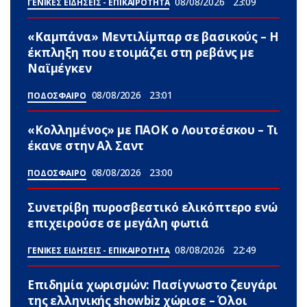
08/08/2026
23:09
ΓΕΝΙΚΕΣ ΕΙΔΗΣΕΙΣ - ΕΠΙΚΑΙΡΟΤΗΤΑ
«Καμπάνα» Μεντιλίμπαρ σε βασικούς – Η
έκπληξη που ετοιμάζει στη ρεβάνς με
Ναϊμέγκεν
08/08/2026
23:01
ΠΟΔΟΣΦΑΙΡΟ
«Κολλημένος» με ΠΑΟΚ ο Λουτσέσκου – Τι
έκανε στην Αλ Σαντ
08/08/2026
23:00
ΠΟΔΟΣΦΑΙΡΟ
Συνετρίβη πυροσβεστικό ελικόπτερο ενώ
επιχειρούσε σε μεγάλη φωτιά
08/08/2026
22:49
ΓΕΝΙΚΕΣ ΕΙΔΗΣΕΙΣ - ΕΠΙΚΑΙΡΟΤΗΤΑ
Επιδημία χωρισμών: Πασίγνωστο ζευγάρι
της ελληνικής showbiz χώρισε – Όλοι