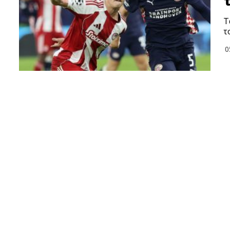
Τ
τ
0