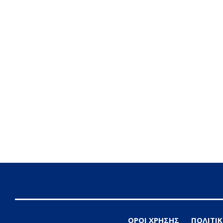
ΟΡΟΙ ΧΡΗΣΗΣ
ΠΟΛΙΤΙ