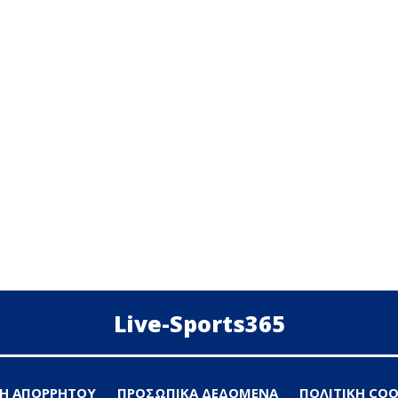
Live-Sports365
ΚΗ ΑΠΟΡΡΗΤΟΥ
ΠΡΟΣΩΠΙΚΑ ΔΕΔΟΜΕΝΑ
ΠΟΛΙΤΙΚΗ COO