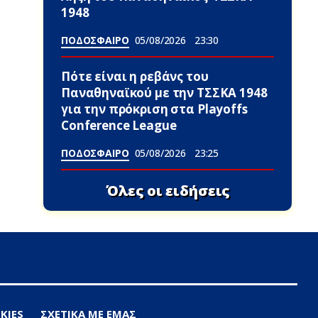
1948
ΠΟΔΟΣΦΑΙΡΟ
05/08/2026
23:30
Πότε είναι η ρεβάνς του
Παναθηναϊκού με την ΤΣΣΚΑ 1948
για την πρόκριση στα Playoffs
Conference League
ΠΟΔΟΣΦΑΙΡΟ
05/08/2026
23:25
Όλες οι ειδήσεις
KIES
ΣΧΕΤΙΚΑ ΜΕ ΕΜΑΣ