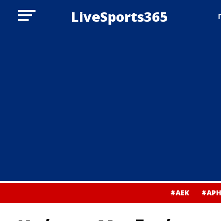
LiveSports365
#ΑΕΚ
#ΑΡΗ