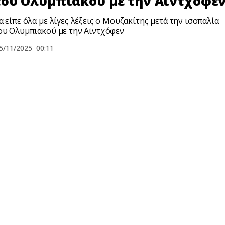
του Ολυμπιακού με την Αϊντχόφε
α είπε όλα με λίγες λέξεις ο Μουζακίτης μετά την ισοπαλία
ου Ολυμπιακού με την Αϊντχόφεν
5/11/2025
00:11