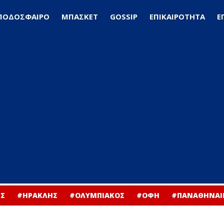
ΠΟΔΟΣΦΑΙΡΟ
ΜΠΑΣΚΕΤ
GOSSIP
ΕΠΙΚΑΙΡΟΤΗΤΑ
Ε
Σ
#ΗΡΑΚΛΗΣ
#ΟΛΥΜΠΙΑΚΟΣ
#ΟΦΗ
#ΠΑΝΑΘΗΝΑΙ