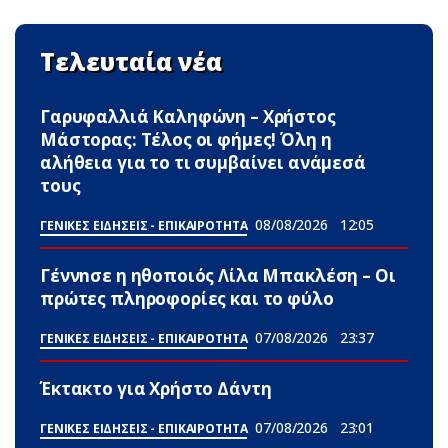
Τελευταία νέα
Γαρυφαλλιά Καληφώνη – Χρήστος
Μάστορας: Τέλος οι φήμες! Όλη η
αλήθεια για το τι συμβαίνει ανάμεσά
τους
08/08/2026
12:05
ΓΕΝΙΚΕΣ ΕΙΔΗΣΕΙΣ - ΕΠΙΚΑΙΡΟΤΗΤΑ
Γέννnσε η ηθοποιός Λίλα Μπακλέση – Οι
πρώτες πληροφορίες και το φύλο
07/08/2026
23:37
ΓΕΝΙΚΕΣ ΕΙΔΗΣΕΙΣ - ΕΠΙΚΑΙΡΟΤΗΤΑ
Έκτακτο για Χρήστο Δάντη
07/08/2026
23:01
ΓΕΝΙΚΕΣ ΕΙΔΗΣΕΙΣ - ΕΠΙΚΑΙΡΟΤΗΤΑ