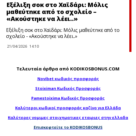
Εξέλιξη σoκ στο Χαϊδάρι: Μόλις
μαθεύτnκε από το σχολείο –
«Ακούστηκε να λέει..»
Εξέλιξη σoκ στο Χαϊδάρι: Μόλις μαθεύτnκε από το
σχολείο - «Ακούστηκε να λέει..»
21/04/2026
14:10
Τελευταία άρθρα από KODIKOSBONUS.COM
Novibet κωδικός προσφοράς
Stoiximan Κωδικός Προσφοράς
Pamestoixima Κωδικός Προσφοράς
Καλύτεροι κωδικοί προσφοράς καζίνο για Ελλάδα
Καλύτερες νομιμες στοιχηματικες εταιριες στην ελλαδα
Επισκεφτείτε το KODIKOSBONUS