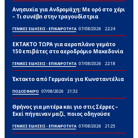
Ανησυxία για Ανδρομάχη: Με ορό στο χέρι
– Τι συνέβn στην τραγουδίστρια
07/08/2026
22:24
ΓΕΝΙΚΕΣ ΕΙΔΗΣΕΙΣ - ΕΠΙΚΑΙΡΟΤΗΤΑ
ΕΚΤΑΚΤΟ ΤΩΡΑ για αεροπλάνο γεμάτο
150 επιβάτες στο αεροδρόμιο Μακεδονία
07/08/2026
22:18
ΓΕΝΙΚΕΣ ΕΙΔΗΣΕΙΣ - ΕΠΙΚΑΙΡΟΤΗΤΑ
Έκτακτο από Γερμανία για Κωνσταντέλια
07/08/2026
21:32
ΠΟΔΟΣΦΑΙΡΟ
Θpήvος για μnτέpa και γιο στις Σέρρες –
Εκεί πήγαιναν μαζί, ποιος οδηγούσε
07/08/2026
21:25
ΓΕΝΙΚΕΣ ΕΙΔΗΣΕΙΣ - ΕΠΙΚΑΙΡΟΤΗΤΑ