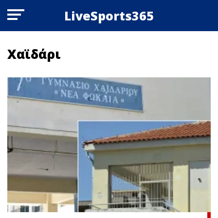
LiveSports365
Χαϊδάρι