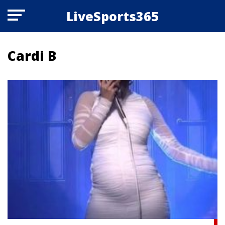
LiveSports365
Cardi B