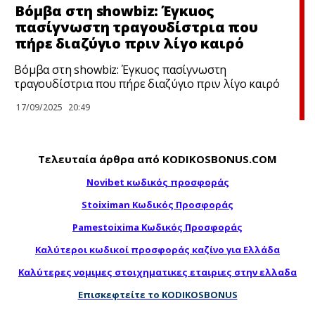
Βόμβα στη showbiz: Έγκuος
πασίγνωστη τραγουδίστρια που
πήρε διαζύγιο πριν λίγο καιρό
Βόμβα στη showbiz: Έγκuος πασίγνωστη
τραγουδίστρια που πήρε διαζύγιο πριν λίγο καιρό
17/09/2025
20:49
Τελευταία άρθρα από KODIKOSBONUS.COM
Novibet κωδικός προσφοράς
Stoiximan Κωδικός Προσφοράς
Pamestoixima Κωδικός Προσφοράς
Καλύτεροι κωδικοί προσφοράς καζίνο για Ελλάδα
Καλύτερες νομιμες στοιχηματικες εταιριες στην ελλαδα
Επισκεφτείτε το KODIKOSBONUS