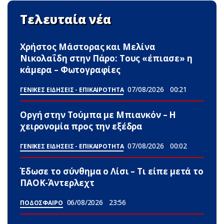
Τελευταία νέα
Χρήστος Μάστορας και Μελίνα
Νικολαΐδη στην Πάρο: Τους «έπιασε» η
κάμερα – Φωτογραφίες
07/08/2026
00:21
ΓΕΝΙΚΕΣ ΕΙΔΗΣΕΙΣ - ΕΠΙΚΑΙΡΟΤΗΤΑ
Οργή στην Τούμπα με Μπιανκόν – Η
χειρονομία προς την εξέδρα
07/08/2026
00:02
ΓΕΝΙΚΕΣ ΕΙΔΗΣΕΙΣ - ΕΠΙΚΑΙΡΟΤΗΤΑ
Έδωσε το σύνθημα ο Λίσι – Τι είπε μετά το
ΠΑΟΚ-Άντερλεχτ
06/08/2026
23:56
ΠΟΔΟΣΦΑΙΡΟ