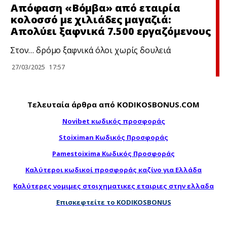
Απόφαση «Bόμβα» από εταιρία
κολοσσό με χιλιάδες μαγαζιά:
Απολύει ξαφνικά 7.500 εργαζόμενους
Στον… δρόμο ξαφνικά όλοι χωρίς δουλειά
27/03/2025
17:57
Τελευταία άρθρα από KODIKOSBONUS.COM
Novibet κωδικός προσφοράς
Stoiximan Κωδικός Προσφοράς
Pamestoixima Κωδικός Προσφοράς
Καλύτεροι κωδικοί προσφοράς καζίνο για Ελλάδα
Καλύτερες νομιμες στοιχηματικες εταιριες στην ελλαδα
Επισκεφτείτε το KODIKOSBONUS