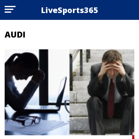
LiveSports365
AUDI