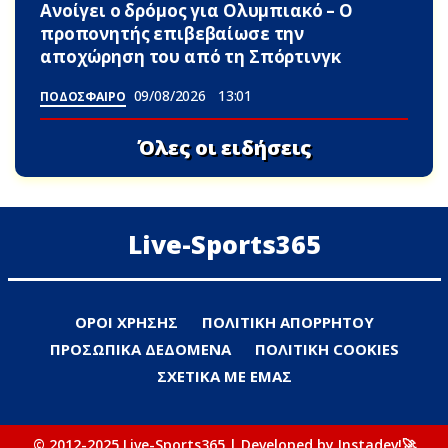
Ανοίγει ο δρόμος για Ολυμπιακό – Ο
προπονητής επιβεβαίωσε την
αποχώρηση του από τη Σπόρτινγκ
09/08/2026
13:01
ΠΟΔΟΣΦΑΙΡΟ
Όλες οι ειδήσεις
Live-Sports365
ΟΡΟΙ ΧΡΗΣΗΣ
ΠΟΛΙΤΙΚΗ ΑΠΟΡΡΗΤΟΥ
ΠΡΟΣΩΠΙΚΑ ΔΕΔΟΜΕΝΑ
ΠΟΛΙΤΙΚΗ COOKIES
ΣΧΕΤΙΚΑ ΜΕ ΕΜΑΣ
© 2012-2025 Live-Sports365 | Developed by Instadev!🚀