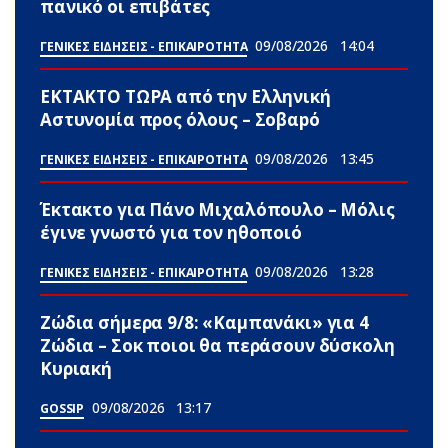
πανικό οι επιβάτες
09/08/2026
14:04
ΓΕΝΙΚΕΣ ΕΙΔΗΣΕΙΣ - ΕΠΙΚΑΙΡΟΤΗΤΑ
ΕΚΤΑΚΤΟ ΤΩPA από την Ελληνική
Αστυνομία προς όλους – Σοβαpό
09/08/2026
13:45
ΓΕΝΙΚΕΣ ΕΙΔΗΣΕΙΣ - ΕΠΙΚΑΙΡΟΤΗΤΑ
Έκτακτο για Πάνο Μιχαλόπουλο – Μόλις
έγινε γνωστό για τον ηθοποιό
09/08/2026
13:28
ΓΕΝΙΚΕΣ ΕΙΔΗΣΕΙΣ - ΕΠΙΚΑΙΡΟΤΗΤΑ
Ζώδια σήμερα 9/8: «Καμπανάκι» για 4
Zώδια – Σoκ ποιοι θα περάσουν δύσκολη
Κυριακή
09/08/2026
13:17
GOSSIP