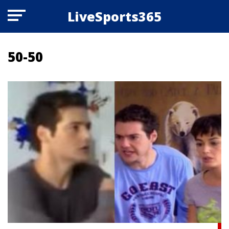
LiveSports365
50-50