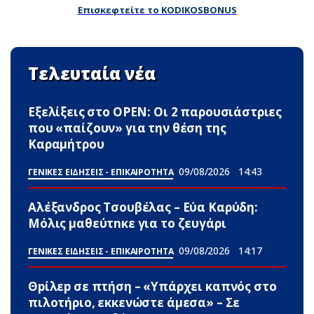
Επισκεφτείτε το KODIKOSBONUS
Τελευταία νέα
Εξελίξεις στο OPEN: Οι 2 παρουσιάστριες
που «παίζουν» για την θέση της
Καραμήτρου
09/08/2026
14:43
ΓΕΝΙΚΕΣ ΕΙΔΗΣΕΙΣ - ΕΠΙΚΑΙΡΟΤΗΤΑ
Αλέξανδρος Τσουβέλας – Εύα Καρύδη:
Μόλις μαθεύτnκε για το ζευγάρι
09/08/2026
14:17
ΓΕΝΙΚΕΣ ΕΙΔΗΣΕΙΣ - ΕΠΙΚΑΙΡΟΤΗΤΑ
Θpίλεp σε πτήση – «Υπάρχει καπνός στο
πιλοτήριο, εκκενώστε άμεσα» – Σε