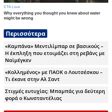
Περισσότερα
«Καμπάνα» Μεντιλίμπαρ σε βασικούς –
Η έκπληξη που ετοιμάζει στη ρεβάνς με
Ναϊμέγκεν
«Κολλημένος» με ΠΑΟΚ ο Λουτσέσκου –
Τι έκανε στην Αλ Σαντ
Στιγμές ευτυχίας: Μπαμπάς για δεύτερη
φορά ο Κωνσταντέλιας