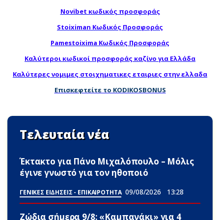
Novibet κωδικός προσφοράς
Stoiximan Κωδικός Προσφοράς
Pamestoixima Κωδικός Προσφοράς
Καλύτεροι κωδικοί προσφοράς καζίνο για Ελλάδα
Καλύτερες νομιμες στοιχηματικες εταιριες στην ελλαδα
Επισκεφτείτε το KODIKOSBONUS
Τελευταία νέα
Έκτακτο για Πάνο Μιχαλόπουλο – Μόλις
έγινε γνωστό για τον ηθοποιό
09/08/2026
13:28
ΓΕΝΙΚΕΣ ΕΙΔΗΣΕΙΣ - ΕΠΙΚΑΙΡΟΤΗΤΑ
Ζώδια σήμερα 9/8: «Καμπανάκι» για 4