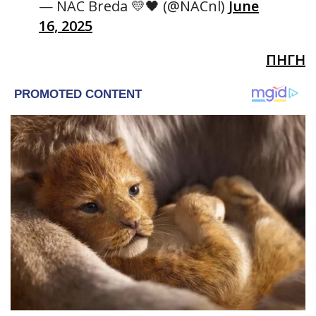
— NAC Breda 💛🖤 (@NACnl)
June
16, 2025
ΠΗΓΗ