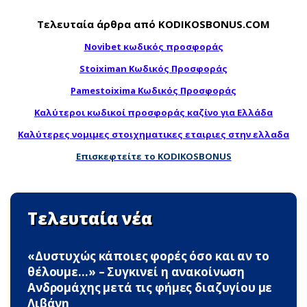
Τελευταία άρθρα από KODIKOSBONUS.COM
Novibet κωδικός προσφοράς
Stoiximan Κωδικός Προσφοράς
Pamestoixima Κωδικός Προσφοράς
Καλύτεροι κωδικοί προσφοράς καζίνο για Ελλάδα
Καλύτερες νομιμες στοιχηματικες εταιριες στην ελλαδα
Επισκεφτείτε το KODIKOSBONUS
Τελευταία νέα
«Δυστυχώς κάποιες φορές όσο και αν το
θέλουμε…» – Συγκινεί η ανακοίνωση
Ανδρομάχης μετά τις φήμες διαζυγίου με
Λιβάνη