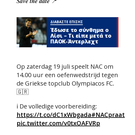
𝑺𝒂𝒗𝒆 𝒕𝒉𝒆 𝒅𝒂𝒕𝒆 📍
ΔΙΑΒΑΣΤΕ ΕΠΙΣΗΣ
Έδωσε το σύνθημα ο
Λίσι – Τι είπε μετά το
ΠΑΟΚ-Άντερλεχτ
Op zaterdag 19 juli speelt NAC om
14.00 uur een oefenwedstrijd tegen
de Griekse topclub Olympiacos FC.
🇬🇷
ℹ️ De volledige voorbereiding:
https://t.co/dC1xWbgada
#NACpraat
pic.twitter.com/v0txOAFVRp