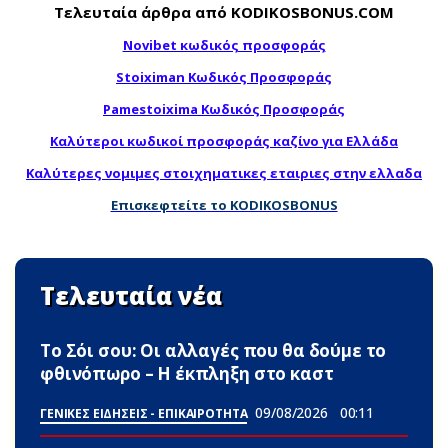
Τελευταία άρθρα από KODIKOSBONUS.COM
Novibet κωδικός προσφοράς
Stoiximan Κωδικός Προσφοράς
Pamestoixima Κωδικός Προσφοράς
Καλύτεροι κωδικοί προσφοράς καζίνο για Ελλάδα
Καλύτερες νομιμες στοιχηματικες εταιριες στην ελλαδα
Επισκεφτείτε το KODIKOSBONUS
Τελευταία νέα
Το Σόι σου: Οι αλλαγές που θα δούμε το
φθινόπωρο – Η έκπληξη στο καστ
09/08/2026
00:11
ΓΕΝΙΚΕΣ ΕΙΔΗΣΕΙΣ - ΕΠΙΚΑΙΡΟΤΗΤΑ