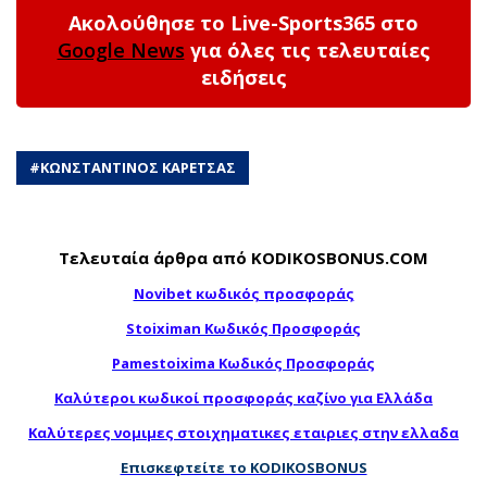
Ακολούθησε το Live-Sports365 στο
Google News
για όλες τις τελευταίες
ειδήσεις
#
ΚΩΝΣΤΑΝΤΙΝΟΣ ΚΑΡΕΤΣΑΣ
Τελευταία άρθρα από KODIKOSBONUS.COM
Novibet κωδικός προσφοράς
Stoiximan Κωδικός Προσφοράς
Pamestoixima Κωδικός Προσφοράς
Καλύτεροι κωδικοί προσφοράς καζίνο για Ελλάδα
Καλύτερες νομιμες στοιχηματικες εταιριες στην ελλαδα
Επισκεφτείτε το KODIKOSBONUS