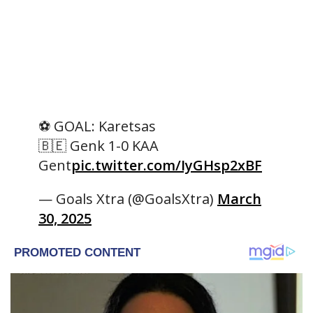
⚽️ GOAL: Karetsas
🇧🇪 Genk 1-0 KAA
Gent
pic.twitter.com/IyGHsp2xBF
— Goals Xtra (@GoalsXtra)
March
30, 2025