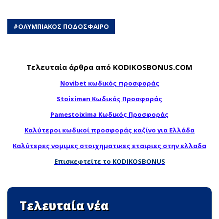
#
ΟΛΥΜΠΙΑΚΟΣ ΠΟΔΟΣΦΑΙΡΟ
Τελευταία άρθρα από KODIKOSBONUS.COM
Novibet κωδικός προσφοράς
Stoiximan Κωδικός Προσφοράς
Pamestoixima Κωδικός Προσφοράς
Καλύτεροι κωδικοί προσφοράς καζίνο για Ελλάδα
Καλύτερες νομιμες στοιχηματικες εταιριες στην ελλαδα
Επισκεφτείτε το KODIKOSBONUS
Τελευταία νέα