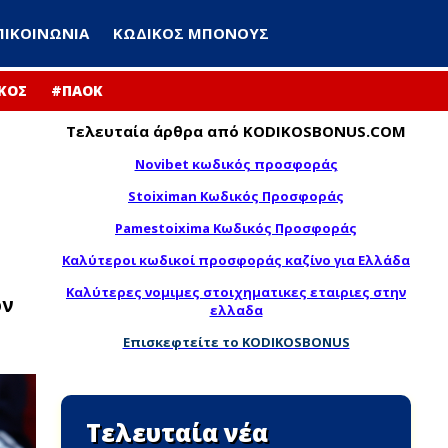
ΠΙΚΟΙΝΩΝΙΑ
ΚΩΔΙΚΟΣ ΜΠΟΝΟΥΣ
ΚΟΣ
#ΠΑΟΚ
Τελευταία άρθρα από KODIKOSBONUS.COM
Novibet κωδικός προσφοράς
Stoiximan Κωδικός Προσφοράς
Pamestoixima Κωδικός Προσφοράς
Καλύτεροι κωδικοί προσφοράς καζίνο για Ελλάδα
Καλύτερες νομιμες στοιχηματικες εταιριες στην
ον
ελλαδα
Επισκεφτείτε το KODIKOSBONUS
Τελευταία νέα