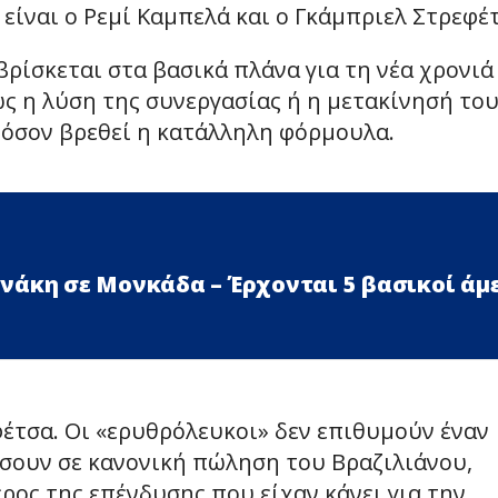
είναι ο Ρεμί Καμπελά και ο Γκάμπριελ Στρεφέ
βρίσκεται στα βασικά πλάνα για τη νέα χρονιά
 η λύση της συνεργασίας ή η μετακίνησή το
φόσον βρεθεί η κατάλληλη φόρμουλα.
νάκη σε Μονκάδα – Έρχονται 5 βασικοί άμ
έτσα. Οι «ερυθρόλευκοι» δεν επιθυμούν έναν
σουν σε κανονική πώληση του Βραζιλιάνου,
ος της επένδυσης που είχαν κάνει για την