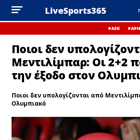
LiveSports365
#ΑΕΚ
#ΑΡΗ
Ποιοι δεν υπολογίζοντ
Μεντιλίμπαρ: Οι 2+2 π
την έξοδο στον Ολυμπ
Ποιοι δεν υπολογίζονται από Μεντιλίμπα
Ολυμπιακό