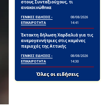
στους Συνταξιούχους, τι
ανακοινώθnκε
ΓΕΝΙΚΕΣ ΕΙΔΗΣΕΙΣ -
08/08/2026
ΕΠΙΚΑΙΡΟΤΗΤΑ
14:41
Έκτακτη δήλωση Χαρδαλιά για τις
ανεμογεννήτριες στις καμένες
περιοχές της Αττικής
ΓΕΝΙΚΕΣ ΕΙΔΗΣΕΙΣ -
08/08/2026
ΕΠΙΚΑΙΡΟΤΗΤΑ
14:30
Όλες οι ειδήσεις