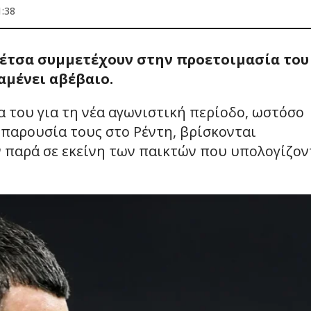
1:38
φέτσα συμμετέχουν στην προετοιμασία του
αμένει αβέβαιο.
 του για τη νέα αγωνιστική περίοδο, ωστόσο
παρουσία τους στο Ρέντη, βρίσκονται
 παρά σε εκείνη των παικτών που υπολογίζον