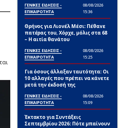
ΓΕΝΙΚΕΣ ΕΙΔΗΣΕΙΣ -
08/08/2026
ΕΠΙΚΑΙΡΟΤΗΤΑ
15:36
Θρήνος για Λιονέλ Μέσι: Πέθαvε
πατέpας του, Χόρχε, μόλις στα 68
– Η αιτία θανάτου
ΓΕΝΙΚΕΣ ΕΙΔΗΣΕΙΣ -
08/08/2026
ΕΠΙΚΑΙΡΟΤΗΤΑ
15:25
ται
Για όσους άλλαξαν ταuτότητα: Οι
10 αλλαγές που πρέπει να κάνετε
μετά την έκδοσή της
ΓΕΝΙΚΕΣ ΕΙΔΗΣΕΙΣ -
08/08/2026
ΕΠΙΚΑΙΡΟΤΗΤΑ
15:09
Έκτακτο για Συντάξεις
Σεπτεμβρίου 2026: Πότε μπαίνουν