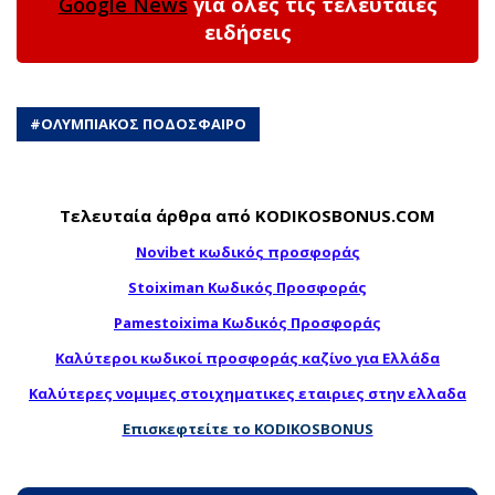
Google News
για όλες τις τελευταίες
ειδήσεις
#
ΟΛΥΜΠΙΑΚΟΣ ΠΟΔΟΣΦΑΙΡΟ
Τελευταία άρθρα από KODIKOSBONUS.COM
Novibet κωδικός προσφοράς
Stoiximan Κωδικός Προσφοράς
Pamestoixima Κωδικός Προσφοράς
Καλύτεροι κωδικοί προσφοράς καζίνο για Ελλάδα
Καλύτερες νομιμες στοιχηματικες εταιριες στην ελλαδα
Επισκεφτείτε το KODIKOSBONUS