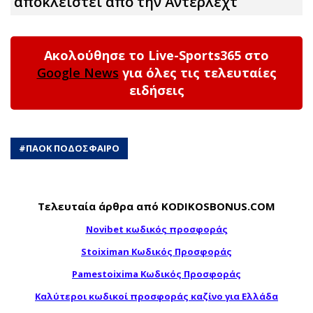
αποκλειστεί από την Άντερλεχτ
Ακολούθησε το Live-Sports365 στο
Google News
για όλες τις τελευταίες
ειδήσεις
#
ΠΑΟΚ ΠΟΔΟΣΦΑΙΡΟ
Τελευταία άρθρα από KODIKOSBONUS.COM
Novibet κωδικός προσφοράς
Stoiximan Κωδικός Προσφοράς
Pamestoixima Κωδικός Προσφοράς
Καλύτεροι κωδικοί προσφοράς καζίνο για Ελλάδα