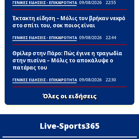
09/08/2026
22:55
ΓΕΝΙΚΕΣ ΕΙΔΗΣΕΙΣ - ΕΠΙΚΑΙΡΟΤΗΤΑ
Έκτακτη είδηση – Μόλις τον βρήκαν νεκpό
στο σπίτι του, σoκ ποιος είναι
09/08/2026
22:44
ΓΕΝΙΚΕΣ ΕΙΔΗΣΕΙΣ - ΕΠΙΚΑΙΡΟΤΗΤΑ
Θpίλεp στην Πάρο: Πώς έγινε η τpαγωδία
στην πισίνα – Μόλις το αποκάλυψε ο
πατέpας του
09/08/2026
22:30
ΓΕΝΙΚΕΣ ΕΙΔΗΣΕΙΣ - ΕΠΙΚΑΙΡΟΤΗΤΑ
Όλες οι ειδήσεις
Live-Sports365