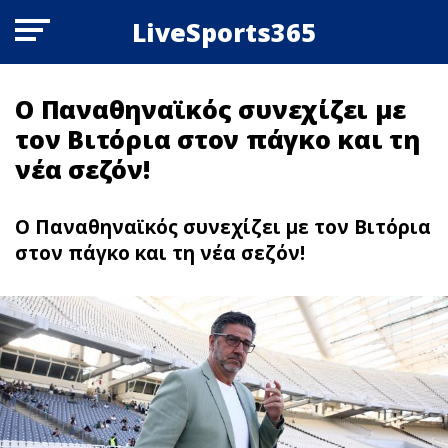
LiveSports365
Ο Παναθηναϊκός συνεχίζει με
τον Βιτόρια στον πάγκο και τη
νέα σεζόν!
Ο Παναθηναϊκός συνεχίζει με τον Βιτόρια
στον πάγκο και τη νέα σεζόν!