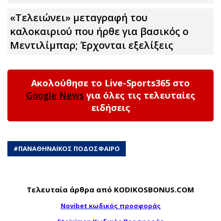
«Τελειώνει» μεταγραφή του
καλοκαιριού που ήρθε για βασικός ο
Μεντιλίμπαρ; Έρχονται εξελίξεις
Ακολούθησε το Live-Sports365 στο
Google News
για όλες τις τελευταίες
ειδήσεις
#
ΠΑΝΑΘΗΝΑΙΚΟΣ ΠΟΔΟΣΦΑΙΡΟ
Τελευταία άρθρα από KODIKOSBONUS.COM
Novibet κωδικός προσφοράς