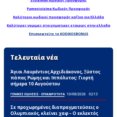
Stoiximan Κωδικός Προσφοράς
Pamestoixima Κωδικός Προσφοράς
Καλύτεροι κωδικοί προσφοράς καζίνο για Ελλάδα
Καλύτερες νομιμες στοιχηματικες εταιριες στην ελλαδα
Επισκεφτείτε το KODIKOSBONUS
Τελευταία νέα
Άγιοι Λαυρέντιος Αρχιδιάκονος, Ξύστος
πάπας Ρώμης και Ιππόλυτος: Γιορτή
σήμερα 10 Αυγούστου
10/08/2026
02:13
ΓΕΝΙΚΕΣ ΕΙΔΗΣΕΙΣ - ΕΠΙΚΑΙΡΟΤΗΤΑ
Σε προχωρημένες διαπραγματεύσεις ο
Ολυμπιακός, κλείνει χαφ – Ο εκλεκτός