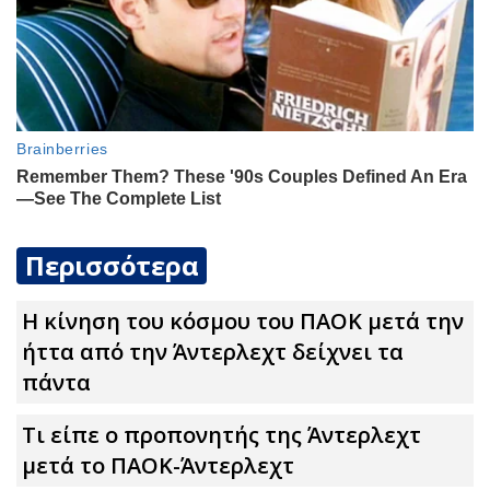
Περισσότερα
Η κίνηση του κόσμου του ΠΑΟΚ μετά την
ήττα από την Άντερλεχτ δείχνει τα
πάντα
Τι είπε ο προπονητής της Άντερλεχτ
μετά το ΠΑΟΚ-Άντερλεχτ