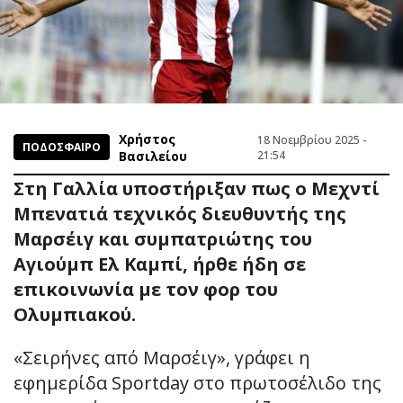
Χρήστος
18 Νοεμβρίου 2025 -
ΠΟΔΟΣΦΑΙΡΟ
Βασιλείου
21:54
Στη Γαλλία υποστήριξαν πως ο Μεχντί
Μπενατιά τεχνικός διευθυντής της
Μαρσέιγ και συμπατριώτης του
Αγιούμπ Ελ Καμπί, ήρθε ήδη σε
επικοινωνία με τον φορ του
Ολυμπιακού.
«Σειρήνες από Μαρσέιγ», γράφει η
εφημερίδα Sportday στο πρωτοσέλιδο της