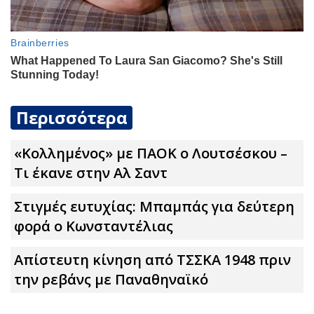
Περισσότερα
«Κολλημένος» με ΠΑΟΚ ο Λουτσέσκου –
Τι έκανε στην Αλ Σαντ
Στιγμές ευτυχίας: Μπαμπάς για δεύτερη
φορά ο Κωνσταντέλιας
Απίστευτη κίνηση από ΤΣΣΚΑ 1948 πριν
την ρεβάνς με Παναθηναϊκό