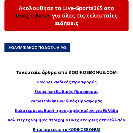
Ακολούθησε το Live-Sports365 στο
Google News
για όλες τις τελευταίες
ειδήσεις
#
ΟΛΥΜΠΙΑΚΟΣ ΠΟΔΟΣΦΑΙΡΟ
Τελευταία άρθρα από KODIKOSBONUS.COM
Novibet κωδικός προσφοράς
Stoiximan Κωδικός Προσφοράς
Pamestoixima Κωδικός Προσφοράς
Καλύτεροι κωδικοί προσφοράς καζίνο για Ελλάδα
Καλύτερες νομιμες στοιχηματικες εταιριες στην ελλαδα
Επισκεφτείτε το KODIKOSBONUS