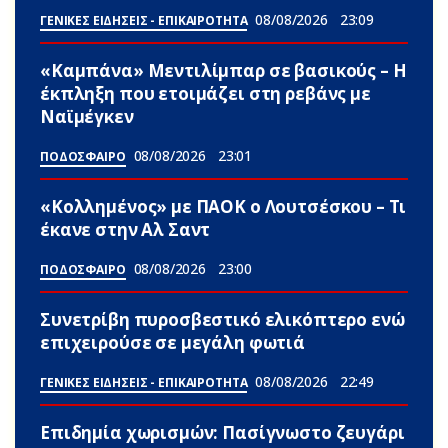
08/08/2026
23:09
ΓΕΝΙΚΕΣ ΕΙΔΗΣΕΙΣ - ΕΠΙΚΑΙΡΟΤΗΤΑ
«Καμπάνα» Μεντιλίμπαρ σε βασικούς – Η
έκπληξη που ετοιμάζει στη ρεβάνς με
Ναϊμέγκεν
08/08/2026
23:01
ΠΟΔΟΣΦΑΙΡΟ
«Κολλημένος» με ΠΑΟΚ ο Λουτσέσκου – Τι
έκανε στην Αλ Σαντ
08/08/2026
23:00
ΠΟΔΟΣΦΑΙΡΟ
Συνετρίβη πυροσβεστικό ελικόπτερο ενώ
επιχειρούσε σε μεγάλη φωτιά
08/08/2026
22:49
ΓΕΝΙΚΕΣ ΕΙΔΗΣΕΙΣ - ΕΠΙΚΑΙΡΟΤΗΤΑ
Επιδημία χωρισμών: Πασίγνωστο ζευγάρι