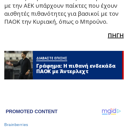
με την ΑΕΚ υπάρχουν παίκτες που έχουν
αισθητές πιθανότητες για βασικοί με τον
ΠΑΟΚ την Κυριακή, όπως ο Μπρούνο.
ΠΗΓΗ
ΔΙΑΒΑΣΤΕ ΕΠΙΣΗΣ
Γράφημα: Η πιθανή ενδεκάδα
ΠΑΟΚ με Άντερλεχτ