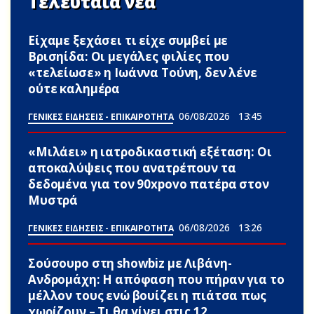
Τελευταία νέα
Είχαμε ξεχάσει τι είχε συμβεί με
Βρισηίδα: Οι μεγάλες φιλίες που
«τελείωσε» η Ιωάννα Τούνη, δεν λένε
ούτε καλημέρα
06/08/2026
13:45
ΓΕΝΙΚΕΣ ΕΙΔΗΣΕΙΣ - ΕΠΙΚΑΙΡΟΤΗΤΑ
«Μιλάει» η ιατροδικαστική εξέταση: Οι
αποκαλύψεις που ανατρέπουν τα
δεδομένα για τον 90xpovo πατέpα στον
Μυστρά
06/08/2026
13:26
ΓΕΝΙΚΕΣ ΕΙΔΗΣΕΙΣ - ΕΠΙΚΑΙΡΟΤΗΤΑ
Σούσουpo στη showbiz με Λιβάνη-
Ανδρομάχη: Η απόφαση που πήραν για το
μέλλον τους ενώ βουίζει η πιάτσα πως
χωρίζουν – Τι θα γίνει στις 12