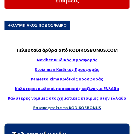
ειδήσεις
#
ΟΛΥΜΠΙΑΚΟΣ ΠΟΔΟΣΦΑΙΡΟ
Τελευταία άρθρα από KODIKOSBONUS.COM
Novibet κωδικός προσφοράς
Stoiximan Κωδικός Προσφοράς
Pamestoixima Κωδικός Προσφοράς
Καλύτεροι κωδικοί προσφοράς καζίνο για Ελλάδα
Καλύτερες νομιμες στοιχηματικες εταιριες στην ελλαδα
Επισκεφτείτε το KODIKOSBONUS