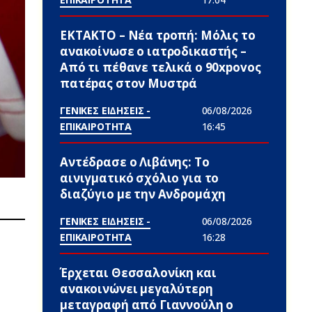
ΕΚΤΑΚΤΟ – Νέα τροπή: Μόλις το
ανακοίνωσε ο ιατροδικαστής –
Από τι πέθαvε τελικά ο 90xpovoς
πατέpας στον Μυστρά
ΓΕΝΙΚΕΣ ΕΙΔΗΣΕΙΣ -
06/08/2026
ΕΠΙΚΑΙΡΟΤΗΤΑ
16:45
Αντέδρασε ο Λιβάνης: To
αινιγματικό σχόλιο για το
διαζύγιο με την Ανδρομάχη
ΓΕΝΙΚΕΣ ΕΙΔΗΣΕΙΣ -
06/08/2026
ΕΠΙΚΑΙΡΟΤΗΤΑ
16:28
Έρχεται Θεσσαλονίκη και
ανακοινώνει μεγαλύτερη
μεταγραφή από Γιαννούλη ο