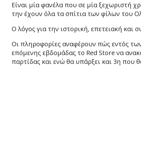
Είναι μία φανέλα που σε μία ξεχωριστή χ
την έχουν όλα τα σπίτια των φίλων του 
Ο λόγος για την ιστορική, επετειακή και 
Οι πληροφορίες αναφέρουν πώς εντός των
επόμενης εβδομάδας το Red Store να ανακ
παρτίδας και ενώ θα υπάρξει και 3η που 