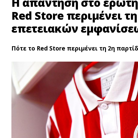
Η απάντηση στο ερώτη
Red Store περιμένει τ
επετειακών εμφανίσεω
Πότε το Red Store περιμένει τη 2η παρτ