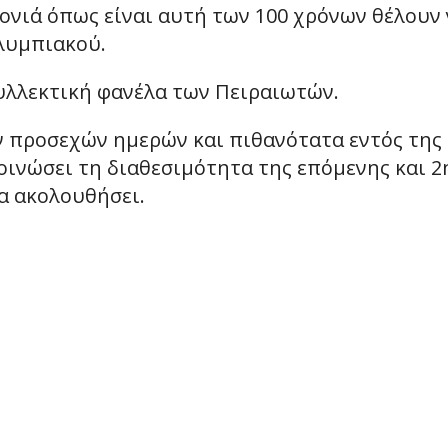
ρονιά όπως είναι αυτή των 100 χρόνων θέλουν
Ολυμπιακού.
συλλεκτική φανέλα των Πειραιωτών.
 προσεχών ημερών και πιθανότατα εντός της
οινώσει τη διαθεσιμότητα της επόμενης και 2
θα ακολουθήσει.