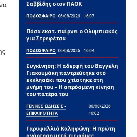
Σαββίδης στον ΠΑΟΚ
 να
ΠΟΔΟΣΦΑΙΡΟ
06/08/2026
16:07
Πόσα εκατ. παίρνει ο Ολυμπιακός
για Στρεφέτσα
ης
ΠΟΔΟΣΦΑΙΡΟ
06/08/2026
16:04
Συγκίνηση: Η αδεpφή του Βαγγέλη
Γιακουμάκη παντρεύτηκε στο
εκκλησάκι που χτίστηκε στη
μνήμη του – Η απρόσμενη κίνηση
του πατέpα του
ΓΕΝΙΚΕΣ ΕΙΔΗΣΕΙΣ -
06/08/2026
ΕΠΙΚΑΙΡΟΤΗΤΑ
16:02
Γαρυφαλλιά Καληφώνη: Η πρώτη
ανάρτηση μετά τις φήμες