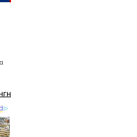
α
η
ΗΓΗ