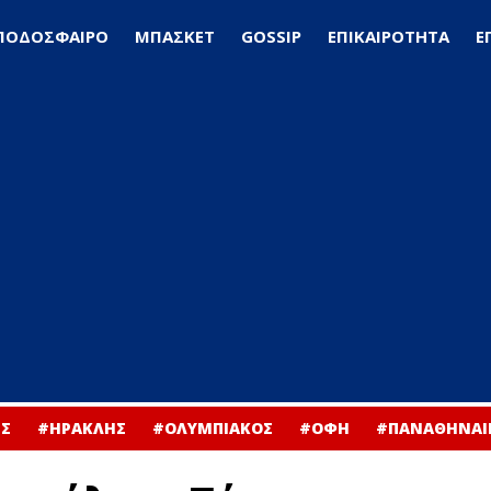
ΠΟΔΟΣΦΑΙΡΟ
ΜΠΑΣΚΕΤ
GOSSIP
ΕΠΙΚΑΙΡΟΤΗΤΑ
Ε
Σ
#ΗΡΑΚΛΗΣ
#ΟΛΥΜΠΙΑΚΟΣ
#ΟΦΗ
#ΠΑΝΑΘΗΝΑΙ