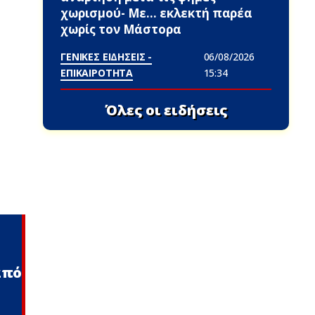
χωρισμού- Με… εκλεκτή παρέα
χωρίς τον Μάστορα
ΓΕΝΙΚΕΣ ΕΙΔΗΣΕΙΣ -
06/08/2026
ΕΠΙΚΑΙΡΟΤΗΤΑ
15:34
Όλες οι ειδήσεις
από