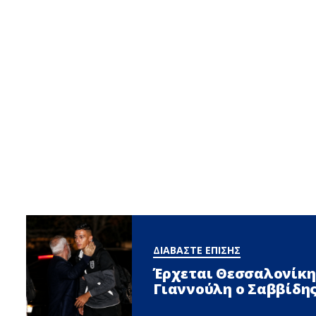
ΔΙΑΒΑΣΤΕ ΕΠΙΣΗΣ
Έρχεται Θεσσαλονίκη
Γιαννούλη ο Σαββίδη