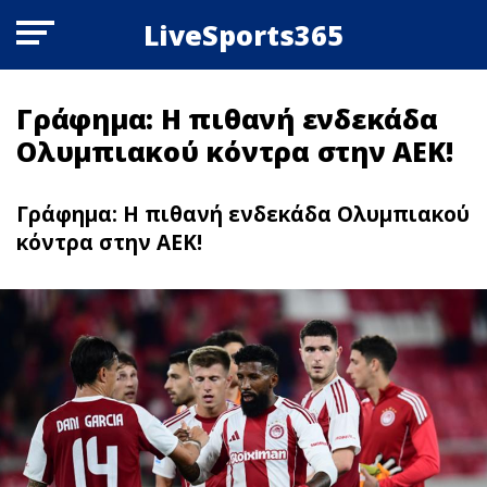
LiveSports365
Γράφημα: Η πιθανή ενδεκάδα
Ολυμπιακού κόντρα στην ΑΕΚ!
Γράφημα: Η πιθανή ενδεκάδα Ολυμπιακού
κόντρα στην ΑΕΚ!